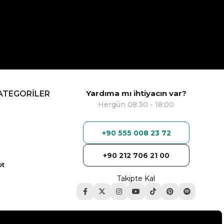
Yardıma mı ihtiyacın var?
ATEGORİLER
Hergün 08:30 - 18:00
+90 555 008 23 72
+90 212 706 21 00
ot
Takipte Kal