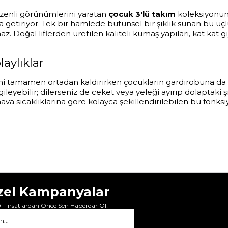
özenli görünümlerini yaratan
çocuk 3'lü takım
koleksiyonumu
getiriyor. Tek bir hamlede bütünsel bir şıklık sunan bu üçl
az. Doğal liflerden üretilen kaliteli kumaş yapıları, kat ka
aylıklar
ni tamamen ortadan kaldırırken çocukların gardırobuna da ze
ileyebilir; dilerseniz de ceket veya yeleği ayırıp dolaptaki ş
hava sıcaklıklarına göre kolayca şekillendirilebilen bu fonks
zel Kampanyalar
 Fırsatlardan Önce Sen Haberdar Ol!