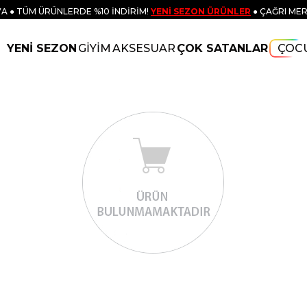
A ● TÜM ÜRÜNLERDE %10 İNDİRİM!
YENİ SEZON ÜRÜNLER
● ÇAĞRI MER
YENİ SEZON
GİYİM
AKSESUAR
ÇOK SATANLAR
ÇOC