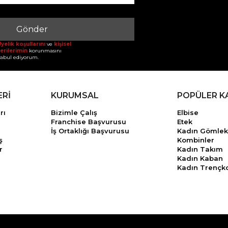
Gönder
yelik koşullarını
ve
kişisel
erilerimin
korunmasını
abul ediyorum.
ERİ
KURUMSAL
POPÜLER K
rı
Bizimle Çalış
Elbise
Franchise Başvurusu
Etek
İş Ortaklığı Başvurusu
Kadın Gömlek
ş
Kombinler
r
Kadın Takım
Kadın Kaban
Kadın Trençk