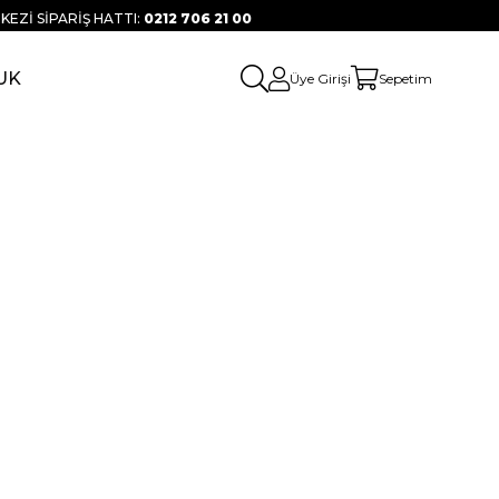
KEZİ SİPARİŞ HATTI:
0212 706 21 00
UK
Üye Girişi
Sepetim