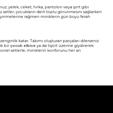
z; yelek, ceket, hırka, pantolon veya şort gibi
ü setler, çocukların derli toplu görünmesini sağlarken
t giyinmelerine rağmen miniklerin gün boyu ferah
nginlik katar. Takımı oluşturan parçaları dilerseniz
ık bir
çocuk elbise
ya da tişört üzerine giydirerek
iyonel setlerle, miniklerin konforunu her an