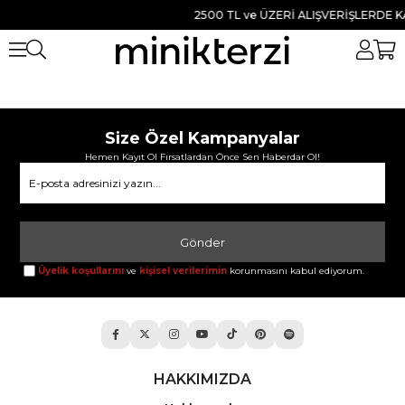
2500 TL ve ÜZERİ ALIŞVERİŞLERDE K
Size Özel Kampanyalar
Hemen Kayıt Ol Fırsatlardan Önce Sen Haberdar Ol!
Gönder
Üyelik koşullarını
ve
kişisel verilerimin
korunmasını kabul ediyorum.
HAKKIMIZDA