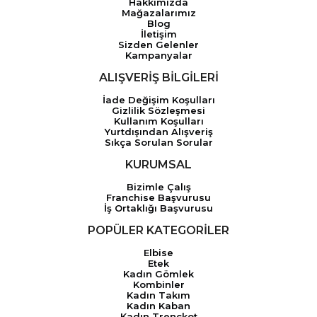
Hakkımızda
Mağazalarımız
Blog
İletişim
Sizden Gelenler
Kampanyalar
ALIŞVERİŞ BİLGİLERİ
İade Değişim Koşulları
Gizlilik Sözleşmesi
Kullanım Koşulları
Yurtdışından Alışveriş
Sıkça Sorulan Sorular
KURUMSAL
Bizimle Çalış
Franchise Başvurusu
İş Ortaklığı Başvurusu
POPÜLER KATEGORİLER
Elbise
Etek
Kadın Gömlek
Kombinler
Kadın Takım
Kadın Kaban
Kadın Trençkot