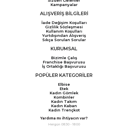
Sizden Gelenler
Kampanyalar
ALIŞVERİŞ BİLGİLERİ
İade Değişim Koşulları
Gizlilik Sözleşmesi
Kullanım Koşulları
Yurtdışından Alışveriş
Sıkça Sorulan Sorular
KURUMSAL
Bizimle Çalış
Franchise Başvurusu
İş Ortaklığı Başvurusu
POPÜLER KATEGORİLER
Elbise
Etek
Kadın Gömlek
Kombinler
Kadın Takım
Kadın Kaban
Kadın Trençkot
Yardıma mı ihtiyacın var?
Hergün 08:30 - 18:00