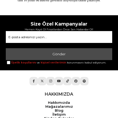
tam 10 yıldır bu adreste güvenilir alışverişin tadını çıkartıyor.
Size Özel Kampanyalar
Hemen Kayıt Ol Fırsatlardan Önce Sen Haberdar Ol!
Gönder
Üyelik koşullarını
ve
kişisel verilerimin
korunmasını kabul ediyorum.
HAKKIMIZDA
Hakkımızda
Mağazalarımız
Blog
İletişim