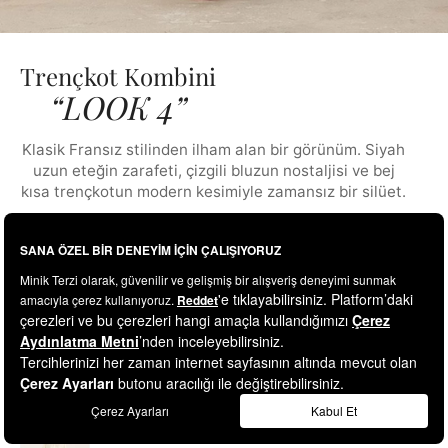
Trençkot Kombini
“LOOK 4”
Klasik Fransız stilinden ilham alan bir görünüm. Siyah
uzun eteğin zarafeti, çizgili bluzun nostaljisi ve bej
kısa trençkotun modern kesimiyle zamansız bir silüet.
Çizgili İnce Triko Hırka Beyaz
₺1.259,00
Dik Yakalı %100 Pamuk Ceket Camel
₺2.699,00