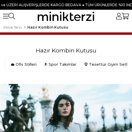
 BEDAVA ● TÜM ÜRÜNLERDE %10 İNDİRİM!
YENİ SEZON ÜRÜNLER
● ÇAĞR
Minik Terzi
Hazır Kombin Kutusu
Hazır Kombin Kutusu
💼 Ofis Stilleri
⛹️ Spor Takımlar
🧕 Tesettür Giyim Setler