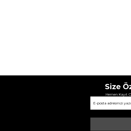
Size Ö
Hemen Kayıt Ol