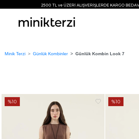
2500 TL ve ÜZERİ ALIŞVERİŞLERDE KARGO BEDAV
Anasayfa
GÜNLÜK KOMBİN LOOK 7
Minik Terzi
Günlük Kombinler
Günlük Kombin Look 7
%10
%10