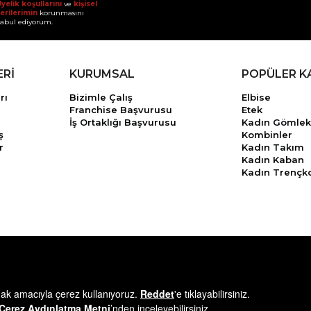
yelik koşullarını
ve
kişisel
erilerimin
korunmasını
abul ediyorum.
ERİ
KURUMSAL
POPÜLER K
rı
Bizimle Çalış
Elbise
Franchise Başvurusu
Etek
İş Ortaklığı Başvurusu
Kadın Gömlek
ş
Kombinler
r
Kadın Takım
Kadın Kaban
Kadın Trençk
© 2025
minikterzi.com
- Tüm Hakları Saklıdır.