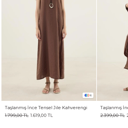
6
Taşlanmış İnce Tensel Jile Kahverengi
1.799,00 TL
1.619,00 TL
2.399,00 TL