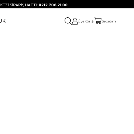
KEZİ SİPARİŞ HATTI:
0212 706 21 00
UK
Üye Girişi
Sepetim