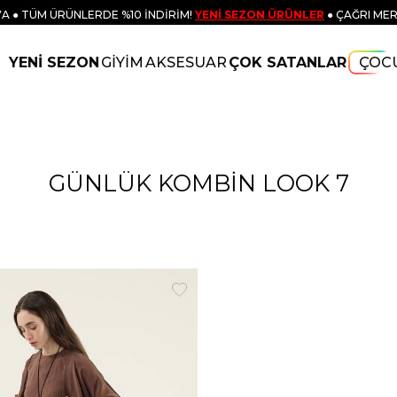
A ● TÜM ÜRÜNLERDE %10 İNDİRİM!
YENİ SEZON ÜRÜNLER
● ÇAĞRI MER
YENİ SEZON
GİYİM
AKSESUAR
ÇOK SATANLAR
ÇOC
GÜNLÜK KOMBİN LOOK 7