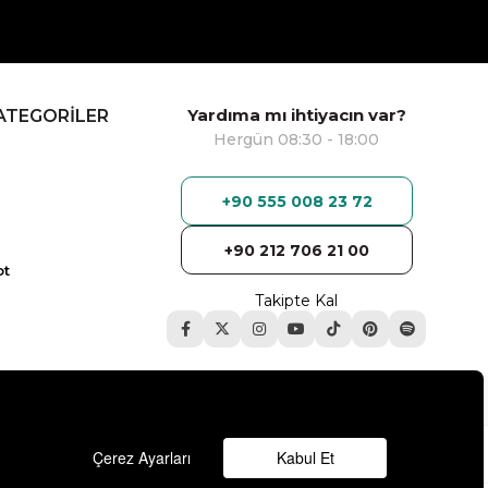
Yardıma mı ihtiyacın var?
ATEGORİLER
Hergün 08:30 - 18:00
+90 555 008 23 72
+90 212 706 21 00
ot
Takipte Kal