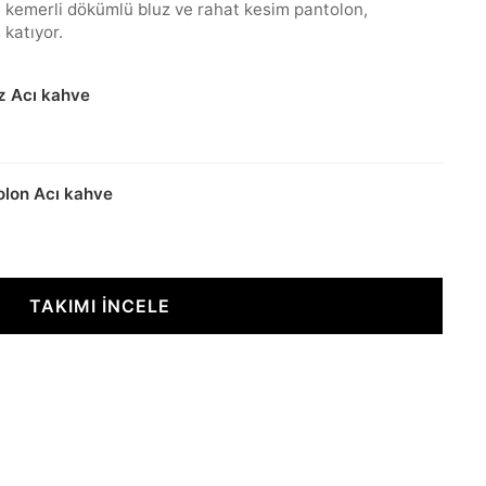
ce kemerli dökümlü bluz ve rahat kesim pantolon,
 katıyor.
uz Acı kahve
olon Acı kahve
TAKIMI İNCELE