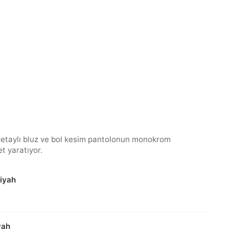
detaylı bluz ve bol kesim pantolonun monokrom
t yaratıyor.
Siyah
yah