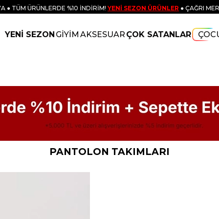
A ● TÜM ÜRÜNLERDE %10 İNDİRİM!
YENİ SEZON ÜRÜNLER
● ÇAĞRI MER
YENİ SEZON
GİYİM
AKSESUAR
ÇOK SATANLAR
ÇOC
PANTOLON TAKIMLARI