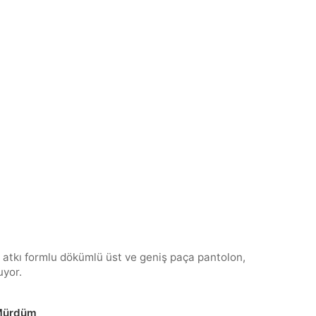
atkı formlu dökümlü üst ve geniş paça pantolon,
uyor.
 Mürdüm