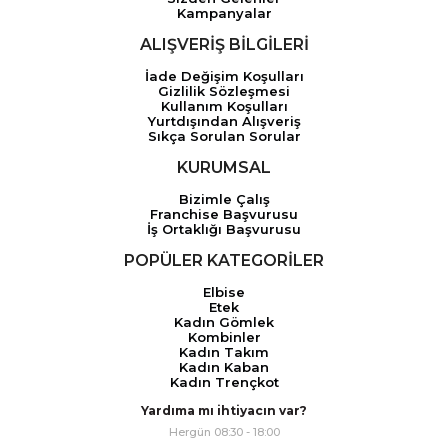
Kampanyalar
ALIŞVERİŞ BİLGİLERİ
İade Değişim Koşulları
Gizlilik Sözleşmesi
Kullanım Koşulları
Yurtdışından Alışveriş
Sıkça Sorulan Sorular
KURUMSAL
Bizimle Çalış
Franchise Başvurusu
İş Ortaklığı Başvurusu
POPÜLER KATEGORİLER
Elbise
Etek
Kadın Gömlek
Kombinler
Kadın Takım
Kadın Kaban
Kadın Trençkot
Yardıma mı ihtiyacın var?
Hergün 08:30 - 18:00