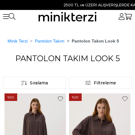
2500 TL ve ÜZERİ ALIŞVERİŞLERDE KAR
Minik Terzi
Pantolon Takım
Pantolon Takım Look 5
Anasayfa
PANTOLON TAKIM LOOK 5
PANTOLON TAKIM LOOK 5
Sıralama
Filtreleme
%10
%10