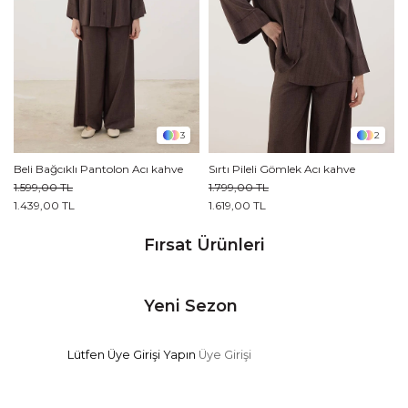
3
2
Beli Bağcıklı Pantolon Acı kahve
Sırtı Pileli Gömlek Acı kahve
1.599,00 TL
1.799,00 TL
1.439,00 TL
1.619,00 TL
Fırsat Ürünleri
Yeni Sezon
Lütfen Üye Girişi Yapın
Üye Girişi