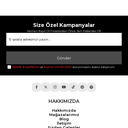
Size Özel Kampanyalar
Hemen Kayıt Ol Fırsatlardan Önce Sen Haberdar Ol!
Gönder
Üyelik koşullarını
ve
kişisel verilerimin
korunmasını kabul ediyorum.
HAKKIMIZDA
Hakkımızda
Mağazalarımız
Blog
İletişim
Sizden Gelenler