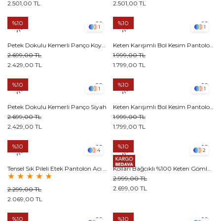
2.501,00 TL
2.501,00 TL
%10
%10
1
1
Petek Dokulu Kemerli Panço Koyu Haki
Keten Karışımlı Bol Kesim Pantolon Koyu Haki
2.699,00 TL
1.999,00 TL
2.429,00 TL
1.799,00 TL
%10
%10
1
1
Petek Dokulu Kemerli Panço Siyah
Keten Karışımlı Bol Kesim Pantolon Siyah
2.699,00 TL
1.999,00 TL
2.429,00 TL
1.799,00 TL
%10
%10
4
2
Tensel Sık Pileli Etek Pantolon Acı kahve
Kolları Bağcıklı %100 Keten Gömlek Zeytin Yeşili
★
★
★
★
★
2.999,00 TL
2.699,00 TL
2.299,00 TL
2.069,00 TL
%10
%10