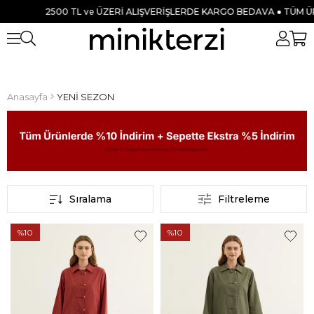
0 TL ve ÜZERİ ALIŞVERİŞLERDE KARGO BEDAVA ● TÜM ÜRÜNLERDE %10
Anasayfa
YENİ SEZON
Sıralama
Filtreleme
%10
%10