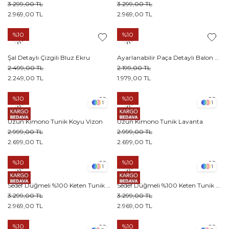
3.299,00 TL
3.299,00 TL
2.969,00 TL
2.969,00 TL
%10
%10
Şal Detaylı Çizgili Bluz Ekru
Ayarlanabilir Paça Detaylı Balon Pantolon Pudra
2.499,00 TL
2.199,00 TL
2.249,00 TL
1.979,00 TL
%10
%10
1
1
Uzun Kimono Tunik Koyu Vizon
Uzun Kimono Tunik Lavanta
2.999,00 TL
2.999,00 TL
2.699,00 TL
2.699,00 TL
%10
%10
1
1
Sedef Düğmeli %100 Keten Tunik Vizon
Sedef Düğmeli %100 Keten Tunik Acı kahve
3.299,00 TL
3.299,00 TL
2.969,00 TL
2.969,00 TL
%10
%10