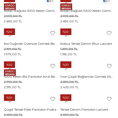
2
2
Kolları Bağcıklı %100 Keten Gömlek Acı kahve
Kolları Bağcıklı %100 Keten Gömlek Ekru
2.999,00 TL
2.999,00 TL
2.699,00 TL
2.699,00 TL
%10
%10
Kol Düğmeli Oversize Gömlek Beyaz
Kolsuz Tensel Denim Bluz Lacivert
2.199,00 TL
1.299,00 TL
1.979,00 TL
1.169,00 TL
%10
%10
%100 Keten Bol Pantolon Kırık Beyaz
İnce Çizgili Bağlamalı Gömlek Ekru
2.799,00 TL
2.699,00 TL
2.519,00 TL
2.429,00 TL
%10
%10
Çizgili Tensel Pileli Pantolon Pudra
Tensel Denim Pantolon Lacivert
2.099,00 TL
2.099,00 TL