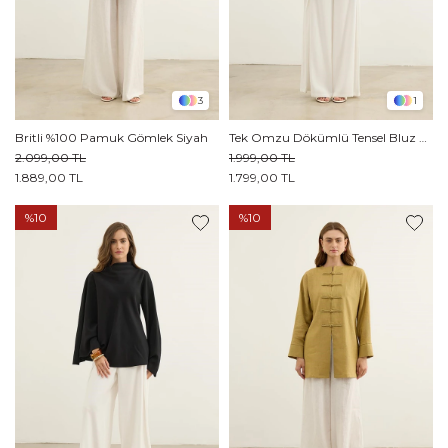
3
1
Britli %100 Pamuk Gömlek Siyah
Tek Omzu Dökümlü Tensel Bluz Beyaz
2.099,00 TL
1.999,00 TL
1.889,00 TL
1.799,00 TL
%10
%10