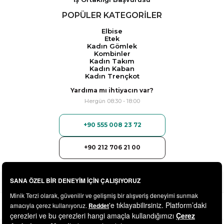
POPÜLER KATEGORİLER
Elbise
Etek
Kadın Gömlek
Kombinler
Kadın Takım
Kadın Kaban
Kadın Trençkot
Yardıma mı ihtiyacın var?
Hergün 08:30 - 18:00
+90 555 008 23 72
+90 212 706 21 00
© 2025
minikterzi.com
- Tüm Hakları Saklıdır.