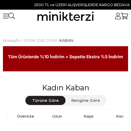
2500 TL ve ÜZERİ ALIŞVERİŞLERDE KARGO BEDAVA ● TÜM ÜRÜN
Anasayfa
GİYİM
DIŞ GİYİM
KABAN
Kadın Kaban
Türüne Göre
Rengine Göre
Oversize
Uzun
Kaşe
Kısa