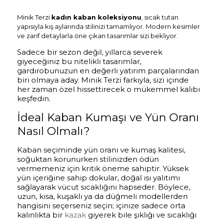
Minik Terzi
kadın kaban koleksiyonu
, sıcak tutan
yapısıyla kış aylarında stilinizi tamamlıyor. Modern kesimler
ve zarif detaylarla öne çıkan tasarımlar sizi bekliyor.
Sadece bir sezon değil, yıllarca severek
giyeceğiniz bu nitelikli tasarımlar,
gardırobunuzun en değerli yatırım parçalarından
biri olmaya aday. Minik Terzi farkıyla, sizi içinde
her zaman özel hissettirecek o mükemmel kalıbı
keşfedin.
İdeal Kaban Kumaşı ve Yün Oranı
Nasıl Olmalı?
Kaban seçiminde yün oranı ve kumaş kalitesi,
soğuktan korunurken stilinizden ödün
vermemeniz için kritik öneme sahiptir. Yüksek
yün içeriğine sahip dokular, doğal ısı yalıtımı
sağlayarak vücut sıcaklığını hapseder. Böylece,
uzun, kısa, kuşaklı ya da düğmeli modellerden
hangisini seçerseniz seçin; içinize sadece orta
kalınlıkta bir
kazak
giyerek bile şıklığı ve sıcaklığı