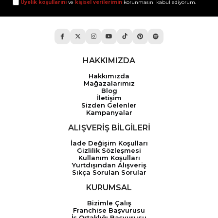
Üyelik koşullarını
ve
kişisel verilerimin
korunmasını kabul ediyorum.
HAKKIMIZDA
Hakkımızda
Mağazalarımız
Blog
İletişim
Sizden Gelenler
Kampanyalar
ALIŞVERİŞ BİLGİLERİ
İade Değişim Koşulları
Gizlilik Sözleşmesi
Kullanım Koşulları
Yurtdışından Alışveriş
Sıkça Sorulan Sorular
KURUMSAL
Bizimle Çalış
Franchise Başvurusu
İş Ortaklığı Başvurusu