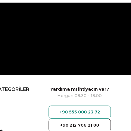
Yardıma mı ihtiyacın var?
ATEGORİLER
Hergün 08:30 - 18:00
+90 555 008 23 72
+90 212 706 21 00
ot