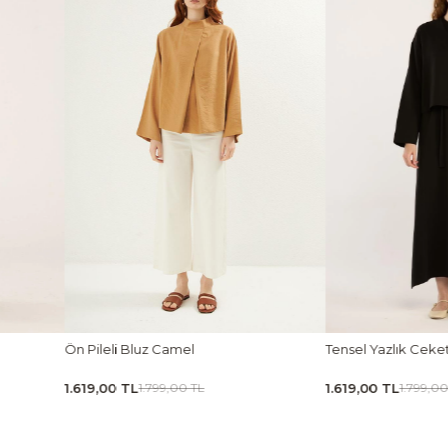
Tensel Yazlık Ceket Siyah
Tensel Jile Elbise 
1.619,00 TL
1.889,00 TL
1.799,00 TL
2.099,