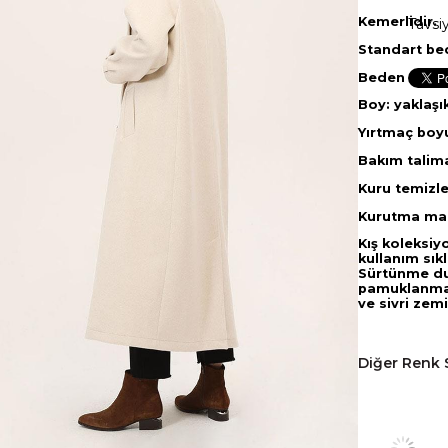
Kemerlidir.
Tavsi
Standart be
Beden genişl
Boy: yaklaşı
Yırtmaç boy
Bakım talima
Kuru temizl
Kurutma mak
Kış koleksiy
kullanım sık
Sürtünme du
pamuklanmala
ve sivri zem
Diğer Renk 