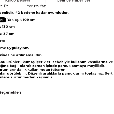
Kargo Bedava
Gelince Haber Ver
ye Et
Yorum Yaz
denlidir. 42 bedene kadar uyumludur.
iği: Yaklaşık 109 cm
k 130 cm
u: 37 cm
tı:
eme uygulayınız.
inesine atılmamalıdır.
onu ürünleri; kumaş içerikleri sebebiyle kullanım koşullarına ve
lığına bağlı olarak zaman içinde pamuklanmaya meyillidir.
rumlarında ilk kullanımdan itibaren
r görülebilir. Düzenli aralıklarla pamuklarını toplayınız. Sert
inlere sürtünmeden kaçınınız.
Seçenekleri