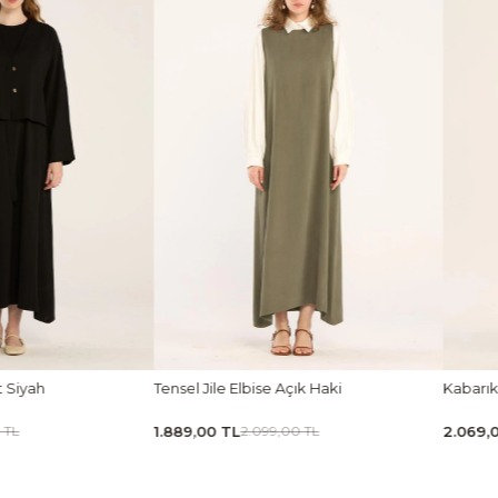
Açık Haki
Kabarık Puf Etek Lacivert
Tensel
2.069,00 TL
1.439,
00 TL
2.299,00 TL