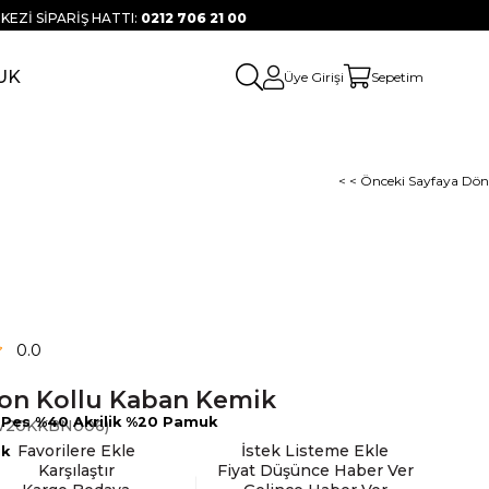
KEZİ SİPARİŞ HATTI:
0212 706 21 00
UK
Üye Girişi
Sepetim
< < Önceki Sayfaya Dön
0.0
on Kollu Kaban Kemik
Pes %40 Akrilik %20 Pamuk
W20KKBN006)
Favorilere Ekle
İstek Listeme Ekle
ık
Karşılaştır
Fiyat Düşünce Haber Ver