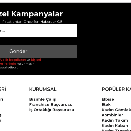
zel Kampanyalar
 Fırsatlardan Önce Sen Haberdar Ol!
Gönder
yelik koşullarını
ve
kişisel
erilerimin
korunmasını
abul ediyorum.
ERİ
KURUMSAL
POPÜLER K
rı
Bizimle Çalış
Elbise
Franchise Başvurusu
Etek
İş Ortaklığı Başvurusu
Kadın Gömlek
ş
Kombinler
r
Kadın Takım
Kadın Kaban
Kadın Trençk