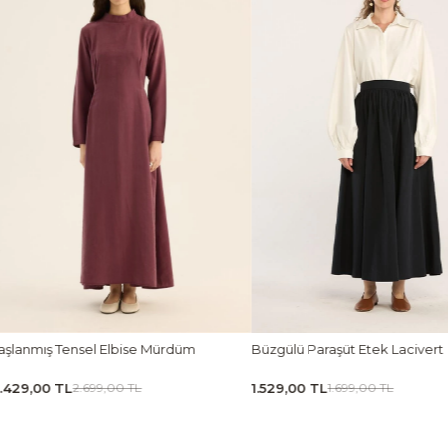
Büzgülü Paraşüt Etek Lacivert
Ön Pileli Bluz Camel
1.529,00 TL
1.619,00 TL
1.699,00 TL
1.799,00 TL