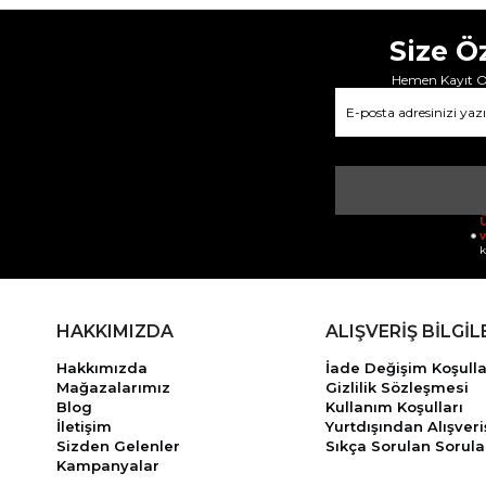
Size Ö
Hemen Kayıt Ol
Ü
v
k
HAKKIMIZDA
ALIŞVERİŞ BİLGİL
Hakkımızda
İade Değişim Koşulla
Mağazalarımız
Gizlilik Sözleşmesi
Blog
Kullanım Koşulları
İletişim
Yurtdışından Alışveri
Sizden Gelenler
Sıkça Sorulan Sorula
Kampanyalar