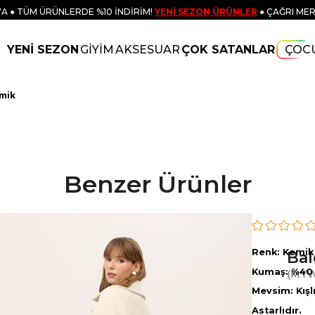
A ● TÜM ÜRÜNLERDE %10 İNDİRİM!
YENİ SEZON ÜRÜNLER
● ÇAĞRI MER
YENİ SEZON
GİYİM
AKSESUAR
ÇOK SATANLAR
ÇOC
emik
Benzer Ürünler
Renk: Kemik
Bal
Kumaş: %40 
(MT
Mevsim: Kışl
Astarlıdır.