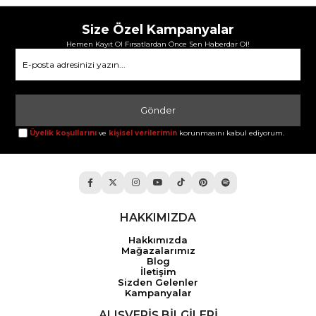
Size Özel Kampanyalar
Hemen Kayıt Ol Fırsatlardan Önce Sen Haberdar Ol!
Gönder
Üyelik koşullarını
ve
kişisel verilerimin
korunmasını kabul ediyorum.
HAKKIMIZDA
Hakkımızda
Mağazalarımız
Blog
İletişim
Sizden Gelenler
Kampanyalar
ALIŞVERİŞ BİLGİLERİ