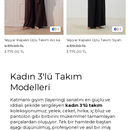
3
3
Seyyar Kapaklı Üçlü Takım Acı kahve
Seyyar Kapaklı Üçlü Takım Siyah
4.199,00 TL
4.199,00 TL
3.779,00 TL
3.779,00 TL
Kadın 3'lü Takım
Modelleri
Katmanlı giyim (layering) sanatını en güçlü ve
iddialı şekilde sergileyen
kadın 3'lü takım
koleksiyonumuz; yelek, ceket, hırka, iç bluz ve
pantolon gibi birbirini mükemmel tamamlayan
parçalardan oluşuyor. Tek bir hamlede baştan
aşağı düşünülmüş, profesyonel ve asil bir imaj