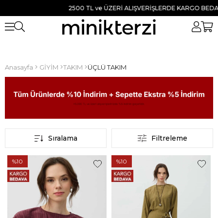
2500 TL ve ÜZERİ ALIŞVERİŞLERDE KARGO BEDAVA ●
Anasayfa
GİYİM
TAKIM
ÜÇLÜ TAKIM
Sıralama
Filtreleme
%10
%10