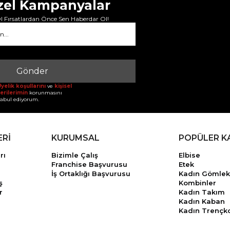
zel Kampanyalar
 Fırsatlardan Önce Sen Haberdar Ol!
Gönder
yelik koşullarını
ve
kişisel
erilerimin
korunmasını
abul ediyorum.
ERİ
KURUMSAL
POPÜLER K
rı
Bizimle Çalış
Elbise
Franchise Başvurusu
Etek
İş Ortaklığı Başvurusu
Kadın Gömlek
ş
Kombinler
r
Kadın Takım
Kadın Kaban
Kadın Trençk