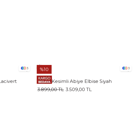
3
3
%10
Lacivert
Verev Kesimli Abiye Elbise Siyah
3.899,00 TL
3.509,00 TL