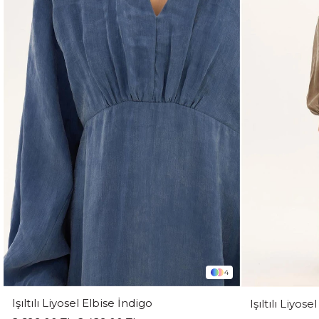
4
Işıltılı Liyosel Elbise İndigo
Işıltılı Liyos