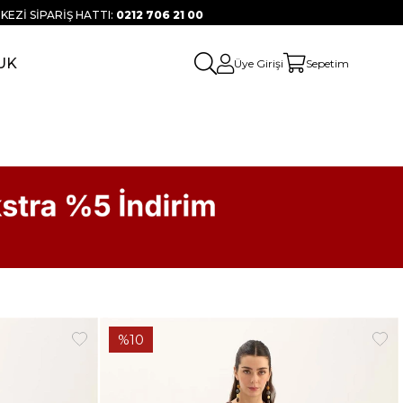
KEZİ SİPARİŞ HATTI:
0212 706 21 00
UK
Üye Girişi
Sepetim
%10