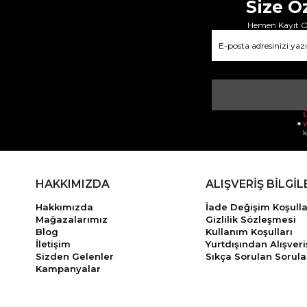
Size Ö
Hemen Kayıt Ol
Ü
v
k
HAKKIMIZDA
ALIŞVERİŞ BİLGİL
Hakkımızda
İade Değişim Koşulla
Mağazalarımız
Gizlilik Sözleşmesi
Blog
Kullanım Koşulları
İletişim
Yurtdışından Alışveri
Sizden Gelenler
Sıkça Sorulan Sorula
Kampanyalar