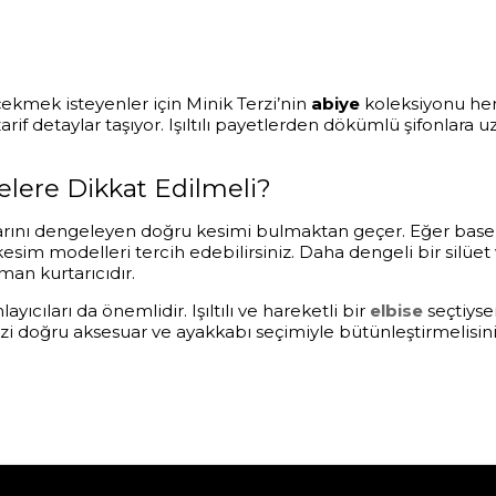
ekmek isteyenler için Minik Terzi’nin
abiye
koleksiyonu her 
f detaylar taşıyor. Işıltılı payetlerden dökümlü şifonlara 
lere Dikkat Edilmeli?
larını dengeleyen doğru kesimi bulmaktan geçer. Eğer base
sim modelleri tercih edebilirsiniz. Daha dengeli bir silüet 
an kurtarıcıdır.
ıcıları da önemlidir. Işıltılı ve hareketli bir
elbise
seçtiyse
zi doğru aksesuar ve ayakkabı seçimiyle bütünleştirmelisini