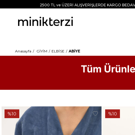
2500 TL ve ÜZERİ ALIŞVERİŞLERDE KARGO BEDAV
Anasayfa
GİYİM
ELBİSE
ABİYE
%10
%10