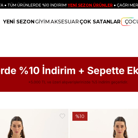
A ● TÜM ÜRÜNLERDE %10 İNDİRİM!
YENİ SEZON ÜRÜNLER
● ÇAĞRI MER
YENİ SEZON
GİYİM
AKSESUAR
ÇOK SATANLAR
ÇOC
%10