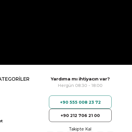
Yardıma mı ihtiyacın var?
ATEGORİLER
Hergün 08:30 - 18:00
+90 555 008 23 72
+90 212 706 21 00
ot
Takipte Kal