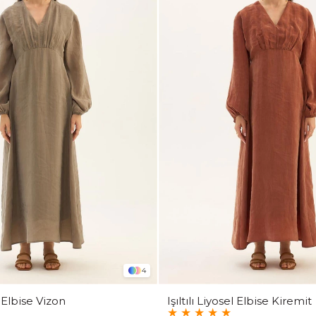
4
el Elbise Vizon
Işıltılı Liyosel Elbise Kiremit
★
★
★
★
★