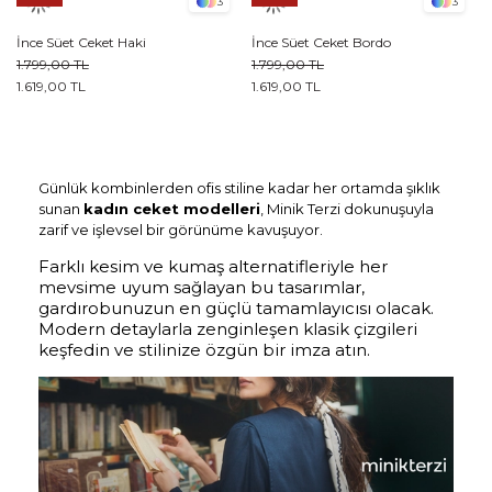
3
3
İnce Süet Ceket Haki
İnce Süet Ceket Bordo
1.799,00 TL
1.799,00 TL
1.619,00 TL
1.619,00 TL
Günlük kombinlerden ofis stiline kadar her ortamda şıklık
sunan
kadın ceket modelleri
, Minik Terzi dokunuşuyla
zarif ve işlevsel bir görünüme kavuşuyor.
Farklı kesim ve kumaş alternatifleriyle her
mevsime uyum sağlayan bu tasarımlar,
gardırobunuzun en güçlü tamamlayıcısı olacak.
Modern detaylarla zenginleşen klasik çizgileri
keşfedin ve stilinize özgün bir imza atın.