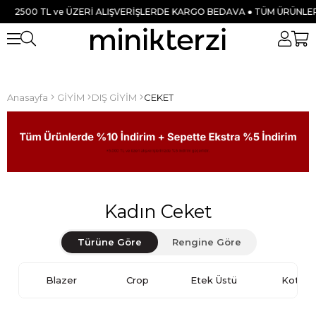
e ÜZERİ ALIŞVERİŞLERDE KARGO BEDAVA ● TÜM ÜRÜNLERDE %10 İNDİR
Anasayfa
GİYİM
DIŞ GİYİM
CEKET
Kadın Ceket
Türüne Göre
Rengine Göre
Blazer
Crop
Etek Üstü
Kot