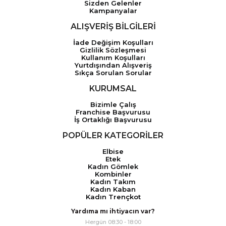
Sizden Gelenler
Kampanyalar
ALIŞVERİŞ BİLGİLERİ
İade Değişim Koşulları
Gizlilik Sözleşmesi
Kullanım Koşulları
Yurtdışından Alışveriş
Sıkça Sorulan Sorular
KURUMSAL
Bizimle Çalış
Franchise Başvurusu
İş Ortaklığı Başvurusu
POPÜLER KATEGORİLER
Elbise
Etek
Kadın Gömlek
Kombinler
Kadın Takım
Kadın Kaban
Kadın Trençkot
Yardıma mı ihtiyacın var?
Hergün 08:30 - 18:00