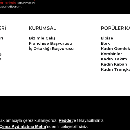
erilerimin
korunmasını
abul ediyorum.
ERİ
KURUMSAL
POPÜLER K
rı
Bizimle Çalış
Elbise
Franchise Başvurusu
Etek
İş Ortaklığı Başvurusu
Kadın Gömlek
ş
Kombinler
r
Kadın Takım
Kadın Kaban
Kadın Trençk
© 2025
minikterzi.com
- Tüm Hakları Saklıdır.