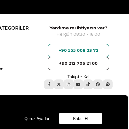
Yardıma mı ihtiyacın var?
ATEGORİLER
Hergün 08:30 - 18:00
+90 555 008 23 72
+90 212 706 21 00
ot
Takipte Kal