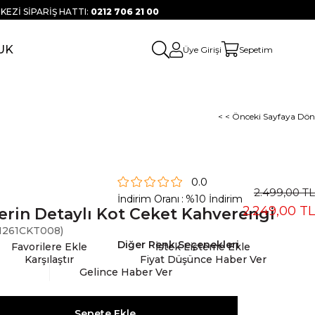
KEZİ SİPARİŞ HATTI:
0212 706 21 00
UK
Üye Girişi
Sepetim
< < Önceki Sayfaya Dön
0.0
2.499,00 TL
İndirim Oranı
:
%
10
İndirim
2.249,00 TL
erin Detaylı Kot Ceket Kahverengi
261CKT008)
Diğer Renk Seçenekleri
Favorilere Ekle
İstek Listeme Ekle
Karşılaştır
Fiyat Düşünce Haber Ver
Gelince Haber Ver