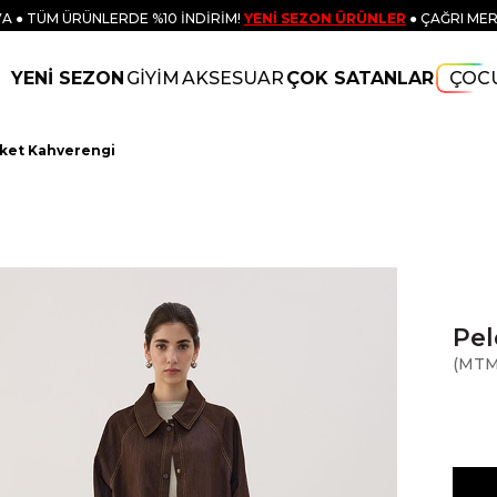
A ● TÜM ÜRÜNLERDE %10 İNDİRİM!
YENİ SEZON ÜRÜNLER
● ÇAĞRI MER
YENİ SEZON
GİYİM
AKSESUAR
ÇOK SATANLAR
ÇOC
eket Kahverengi
Pel
(MTM