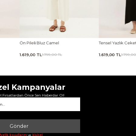
Tensel Yazlık Ceket Siyah
Tensel Jile Elbise Açı
1.619,00 TL
1.889,00 TL
1.799,00 TL
2.099,00
zel Kampanyalar
 Fırsatlardan Önce Sen Haberdar Ol!
Gönder
yelik koşullarını
ve
kişisel