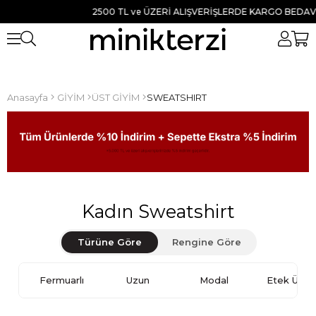
2500 TL ve ÜZERİ ALIŞVERİŞLERDE KARGO BEDAVA ● TÜM 
Anasayfa
GİYİM
ÜST GİYİM
SWEATSHIRT
Kadın Sweatshirt
Türüne Göre
Rengine Göre
Fermuarlı
Uzun
Modal
Etek Üstü