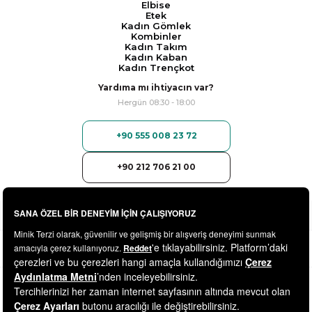
Elbise
Etek
Kadın Gömlek
Kombinler
Kadın Takım
Kadın Kaban
Kadın Trençkot
Yardıma mı ihtiyacın var?
Hergün 08:30 - 18:00
+90 555 008 23 72
+90 212 706 21 00
© 2025
minikterzi.com
- Tüm Hakları Saklıdır.