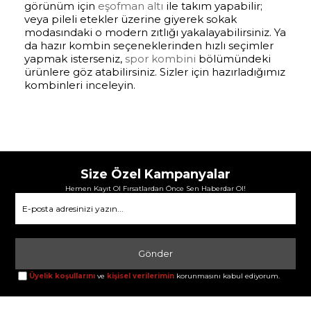
görünüm için
eşofman altı
ile takım yapabilir;
veya pileli etekler üzerine giyerek sokak
modasındaki o modern zıtlığı yakalayabilirsiniz. Ya
da hazır kombin seçeneklerinden hızlı seçimler
yapmak isterseniz,
spor kombini
bölümündeki
ürünlere göz atabilirsiniz. Sizler için hazırladığımız
kombinleri inceleyin.
Size Özel Kampanyalar
Hemen Kayıt Ol Fırsatlardan Önce Sen Haberdar Ol!
Gönder
Üyelik koşullarını
ve
kişisel verilerimin
korunmasını kabul ediyorum.