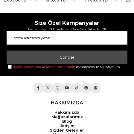
2.609,00 TL
1.619,00 TL
1.709,00 TL
2.15
TL
2.899,00 TL
1.799,00 TL
1.899,00 TL
Size Özel Kampanyalar
Hemen Kayıt Ol Fırsatlardan Önce Sen Haberdar Ol!
Gönder
Üyelik koşullarını
ve
kişisel verilerimin
korunmasını kabul ediyorum.
HAKKIMIZDA
Hakkımızda
Mağazalarımız
Blog
İletişim
Sizden Gelenler