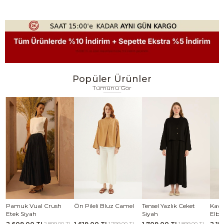
Popüler Ürünler
Tümünü Gör
se
Pamuk Vual Crush
Ön Pileli Bluz Camel
Tensel Yazlık Ceket
Kavi
Etek Siyah
Siyah
Elbi