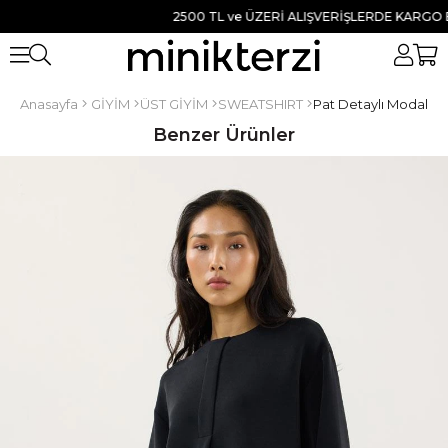
2500 TL ve ÜZERİ ALIŞVERİŞLERDE KARGO BED
Anasayfa
GİYİM
ÜST GİYİM
SWEATSHIRT
Pat Detaylı Modal Sw
Benzer Ürünler