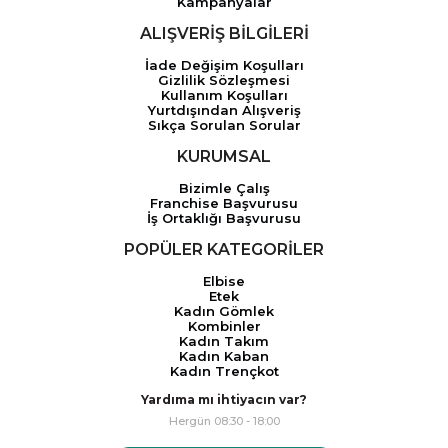
Kampanyalar
ALIŞVERİŞ BİLGİLERİ
İade Değişim Koşulları
Gizlilik Sözleşmesi
Kullanım Koşulları
Yurtdışından Alışveriş
Sıkça Sorulan Sorular
KURUMSAL
Bizimle Çalış
Franchise Başvurusu
İş Ortaklığı Başvurusu
POPÜLER KATEGORİLER
Elbise
Etek
Kadın Gömlek
Kombinler
Kadın Takım
Kadın Kaban
Kadın Trençkot
Yardıma mı ihtiyacın var?
Hergün 08:30 - 18:00