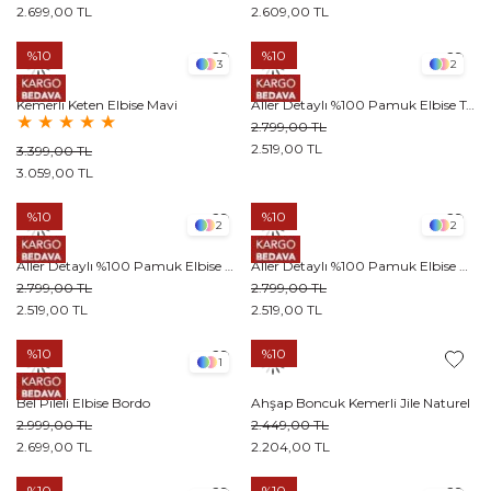
2.699,00 TL
2.609,00 TL
%10
%10
3
2
Kemerli Keten Elbise Mavi
Aller Detaylı %100 Pamuk Elbise Tereyağ Sarısı
★
★
★
★
★
2.799,00 TL
2.519,00 TL
3.399,00 TL
3.059,00 TL
%10
%10
2
2
Aller Detaylı %100 Pamuk Elbise Krem
Aller Detaylı %100 Pamuk Elbise Buz Mavisi
2.799,00 TL
2.799,00 TL
2.519,00 TL
2.519,00 TL
%10
%10
1
Bel Pileli Elbise Bordo
Ahşap Boncuk Kemerli Jile Naturel
2.999,00 TL
2.449,00 TL
2.699,00 TL
2.204,00 TL
%10
%10