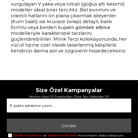
vurgulayan V yaka veya robalı (göğüs altı kesimli)
modeller ideal birer tercihtir. Bel kıvrımını ve
orantılı hatlarını ön plana çıkarmak isteyenler
(Kum Saati) ise kruvaze (wrap) detaylı, balık
formlu veya belden kuşaklı
gömlek elbise
modelleriyle karakteristik tarzlarını
güçlendirebilirler. Minik Terzi koleksiyonunda, her
vücut tipine özel olarak tasarlanmış kalıplarla
kendinizi daima asil ve özgüvenli hissedeceksiniz.
Size Özel Kampanyalar
Hemen Kayıt Ol Fırsatlardan Önce Sen Haberdar Ol!
Gönder
Üyelik koşullarını
ve
kişisel verilerimin
korunmasını kabul ediyorum.