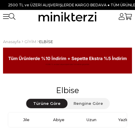
ve ÜZERİ ALIŞVERİŞLERDE KARGO BEDAVA ● TÜM ÜRÜNLERDE %10 İNDİ
Anasayfa
GİYİM
ELBİSE
Elbise
Türüne Göre
Rengine Göre
Jile
Abiye
Uzun
Yazlık