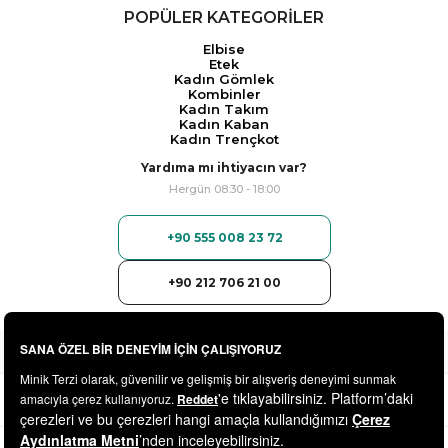
POPÜLER KATEGORİLER
Elbise
Etek
Kadın Gömlek
Kombinler
Kadın Takım
Kadın Kaban
Kadın Trençkot
Yardıma mı ihtiyacın var?
Hergün 08:30 - 18:00
+90 555 008 23 72
+90 212 706 21 00
© 2025
minikterzi.com
- Tüm Hakları Saklıdır.