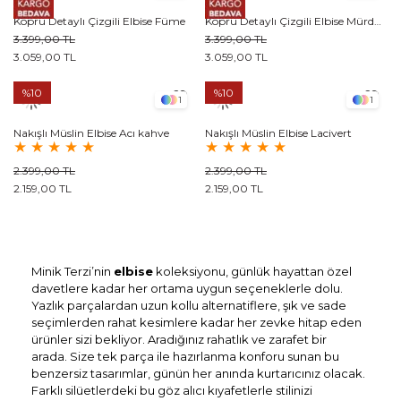
Köprü Detaylı Çizgili Elbise Füme
Köprü Detaylı Çizgili Elbise Mürdüm
3.399,00 TL
3.399,00 TL
3.059,00 TL
3.059,00 TL
%10
%10
1
1
Nakışlı Müslin Elbise Acı kahve
Nakışlı Müslin Elbise Lacivert
★
★
★
★
★
★
★
★
★
★
2.399,00 TL
2.399,00 TL
2.159,00 TL
2.159,00 TL
Minik Terzi’nin
elbise
koleksiyonu, günlük hayattan özel
davetlere kadar her ortama uygun seçeneklerle dolu.
Yazlık parçalardan uzun kollu alternatiflere, şık ve sade
seçimlerden rahat kesimlere kadar her zevke hitap eden
ürünler sizi bekliyor. Aradığınız rahatlık ve zarafet bir
arada. Size tek parça ile hazırlanma konforu sunan bu
benzersiz tasarımlar, günün her anında kurtarıcınız olacak.
Farklı silüetlerdeki bu göz alıcı kıyafetlerle stilinizi