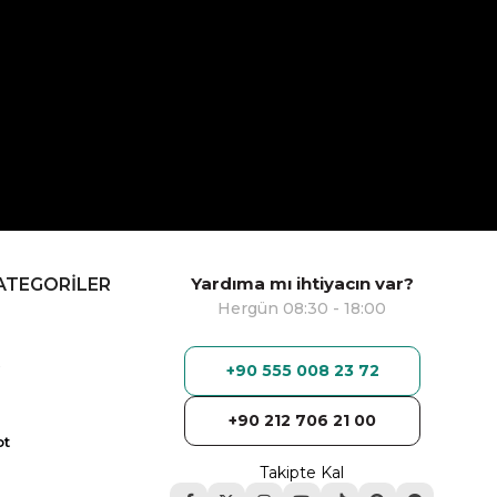
Yardıma mı ihtiyacın var?
ATEGORİLER
Hergün 08:30 - 18:00
+90 555 008 23 72
+90 212 706 21 00
ot
Takipte Kal