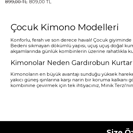
899,00 TL
809,00 TL
Çocuk Kimono Modelleri
Konforlu, ferah ve son derece havalı! Çocuk giyimin
Bedeni sıkmayan dökümlü yapısı, uçuş uçuş doğal kumaşlar
akşamlarında günlük kombinlerin üzerine rahatlıkla kul
Kimonolar Neden Gardırobun Kurtarı
Kimonoların en büyük avantajı sunduğu yüksek hareket ö
yakıcı güneş ışınlarına karşı narin bir koruma kalkanı 
kombinine çevirmek için tek ihtiyacınız, Minik Terzi'nin
Size Ö