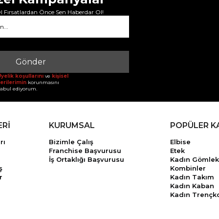
 Fırsatlardan Önce Sen Haberdar Ol!
Gönder
yelik koşullarını
ve
kişisel
erilerimin
korunmasını
abul ediyorum.
ERİ
KURUMSAL
POPÜLER K
rı
Bizimle Çalış
Elbise
Franchise Başvurusu
Etek
İş Ortaklığı Başvurusu
Kadın Gömlek
ş
Kombinler
r
Kadın Takım
Kadın Kaban
Kadın Trençk