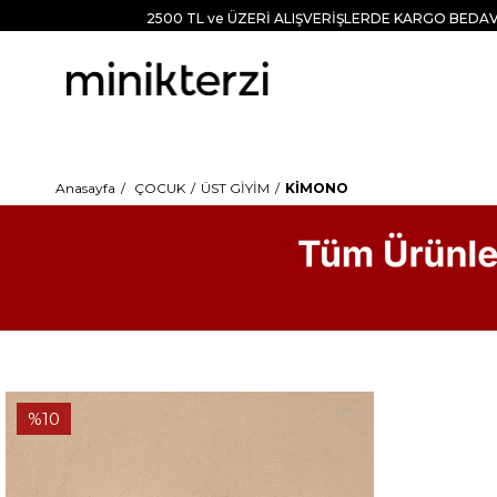
2500 TL ve ÜZERİ ALIŞVERİŞLERDE KARGO BEDAV
Anasayfa
ÇOCUK
ÜST GİYİM
KİMONO
%10