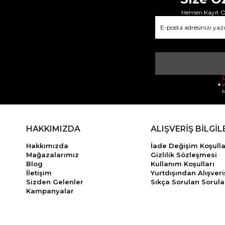
Hemen Kayıt Ol
Ü
v
k
HAKKIMIZDA
ALIŞVERİŞ BİLGİL
Hakkımızda
İade Değişim Koşulla
Mağazalarımız
Gizlilik Sözleşmesi
Blog
Kullanım Koşulları
İletişim
Yurtdışından Alışveri
Sizden Gelenler
Sıkça Sorulan Sorula
Kampanyalar