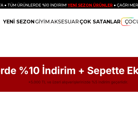
A ● TÜM ÜRÜNLERDE %10 İNDİRİM!
YENİ SEZON ÜRÜNLER
● ÇAĞRI MER
YENİ SEZON
GİYİM
AKSESUAR
ÇOK SATANLAR
ÇOC