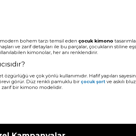
de modern bohem tarzı temsil eden
çocuk kimono
tasarımlar
ı ve zarif detayları ile bu parçalar, çocukların stiline eşsiz
lanılabilen kimonolar, her anı renklendirir.
cısıdır?
zgürlüğü ve çok yönlü kullanımıdır. Hafif yapıları sayesind
görevi görür. Düz renkli pamuklu bir
ve askılı bluz
çocuk şort
 zarif bir kimono modelidir.
zel Kampanyalar