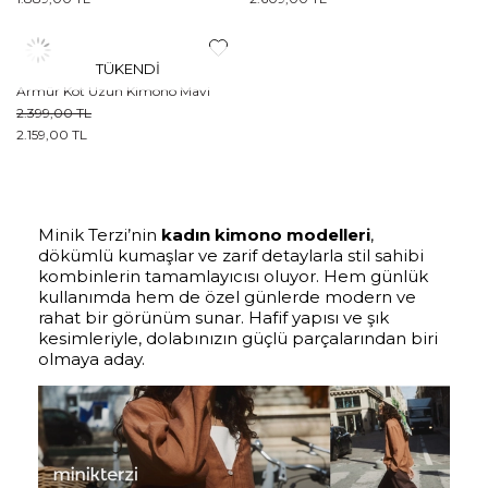
TÜKENDI
Armür Kot Uzun Kimono Mavi
2.399,00 TL
2.159,00 TL
Minik Terzi’nin
kadın kimono modelleri
,
dökümlü kumaşlar ve zarif detaylarla stil sahibi
kombinlerin tamamlayıcısı oluyor. Hem günlük
kullanımda hem de özel günlerde modern ve
rahat bir görünüm sunar. Hafif yapısı ve şık
kesimleriyle, dolabınızın güçlü parçalarından biri
olmaya aday.