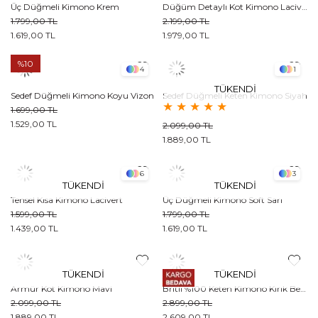
Üç Düğmeli Kimono Krem
Düğüm Detaylı Kot Kimono Lacivert
1.799,00 TL
2.199,00 TL
1.619,00 TL
1.979,00 TL
%10
4
1
TÜKENDI
Sedef Düğmeli Kimono Koyu Vizon
Sedef Düğmeli Keten Kimono Siyah
★
★
★
★
★
1.699,00 TL
1.529,00 TL
2.099,00 TL
1.889,00 TL
6
3
TÜKENDI
TÜKENDI
Tensel Kısa Kimono Lacivert
Üç Düğmeli Kimono Soft Sarı
1.599,00 TL
1.799,00 TL
1.439,00 TL
1.619,00 TL
TÜKENDI
TÜKENDI
Armür Kot Kimono Mavi
Britli %100 Keten Kimono Kırık Beyaz
2.099,00 TL
2.899,00 TL
1.889,00 TL
2.609,00 TL