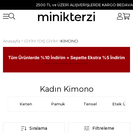
2500 TL ve ÜZERİ ALIŞVERİŞLERDE KARGO BEDAVA ● TÜM ÜR
Anasayfa
GİYİM
DIŞ GİYİM
KİMONO
Kadın Kimono
Keten
Pamuk
Tensel
Etek Üstü
Sıralama
Filtreleme