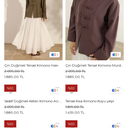
1
1
Çin Düğmeli Tensel Kimono Haki
Çin Düğmeli Tensel Kimono Mürdüm
2.099,00 TL
2.099,00 TL
1.889,00 TL
1.889,00 TL
%10
%10
1
6
Sedef Düğmeli Keten Kimono Acı kahve
Tensel Kısa Kimono Koyu yeşil
2.099,00 TL
1.599,00 TL
1.889,00 TL
1.439,00 TL
%10
%10
6
6