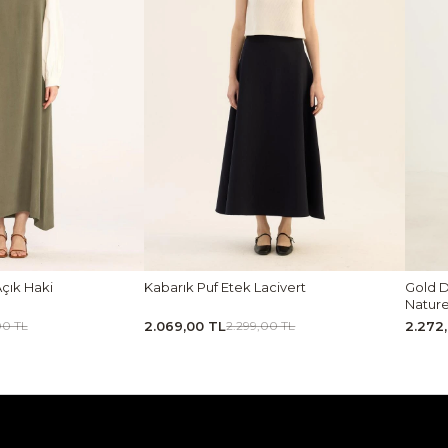
k Haki
Kabarık Puf Etek Lacivert
Gold Düğ
Naturel
2.069,00 TL
2.272,0
TL
2.299,00 TL