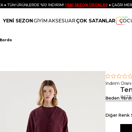
A ● TÜM ÜRÜNLERDE %10 İNDİRİM!
YENİ SEZON ÜRÜNLER
● ÇAĞRI MER
YENİ SEZON
GİYİM
AKSESUAR
ÇOK SATANLAR
ÇOC
 Bordo
İndirim Oranı
Ten
(MTS
Beden Yard
Diğer Renk 