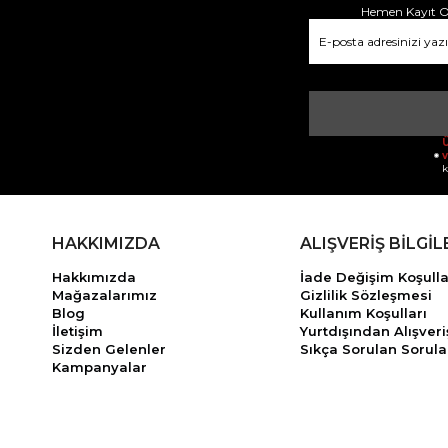
Hemen Kayıt Ol
Ü
v
k
HAKKIMIZDA
ALIŞVERİŞ BİLGİL
Hakkımızda
İade Değişim Koşulla
Mağazalarımız
Gizlilik Sözleşmesi
Blog
Kullanım Koşulları
İletişim
Yurtdışından Alışveri
Sizden Gelenler
Sıkça Sorulan Sorula
Kampanyalar