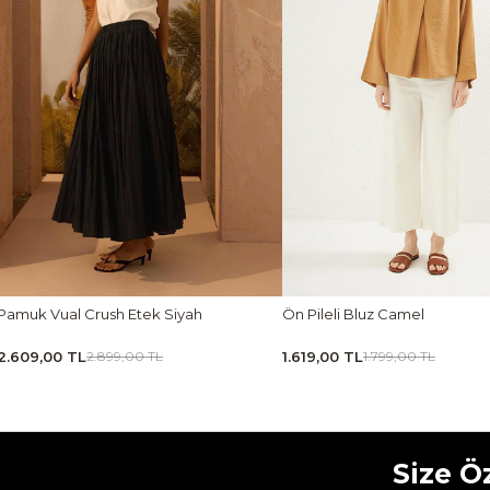
muk Vual Crush Etek Siyah
Ön Pileli Bluz Camel
609,00 TL
1.619,00 TL
2.899,00 TL
1.799,00 TL
Size Ö