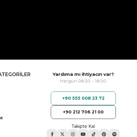
Yardıma mı ihtiyacın var?
ATEGORİLER
Hergün 08:30 - 18:00
+90 555 008 23 72
+90 212 706 21 00
ot
Takipte Kal