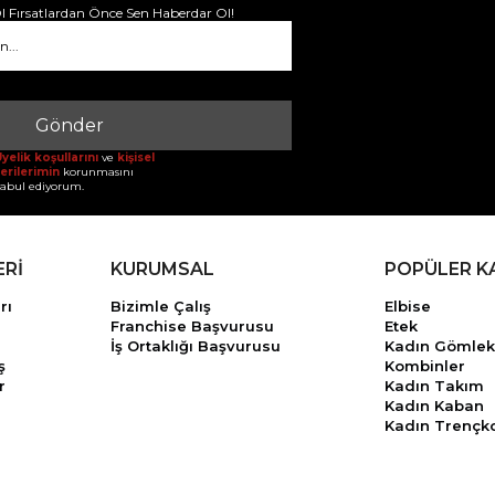
 Fırsatlardan Önce Sen Haberdar Ol!
Gönder
yelik koşullarını
ve
kişisel
erilerimin
korunmasını
abul ediyorum.
ERİ
KURUMSAL
POPÜLER K
rı
Bizimle Çalış
Elbise
Franchise Başvurusu
Etek
İş Ortaklığı Başvurusu
Kadın Gömlek
ş
Kombinler
r
Kadın Takım
Kadın Kaban
Kadın Trençk