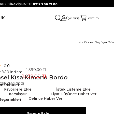
KEZİ SİPARİŞ HATTI:
0212 706 21 00
UK
Üye Girişi
Sepetim
< < Önceki Sayfaya Dön
0.0
1.599,00 TL
:
%
10
İndirim
1.439,00 TL
sel Kısa Kimono Bordo
25KKMN002)
ım Rehberi
Favorilere Ekle
İstek Listeme Ekle
Karşılaştır
Fiyat Düşünce Haber Ver
Gelince Haber Ver
Seçenekleri