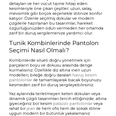
detayları ve her vücut tipine hitap eden
kesimleriyle öne çıkan çeşitler; uzun, salaş,
mevsimlik gibi birçok seçenekle stilinize konfor
katıyor. Özenle seçilmiş dokular ve modern
çizgilerle hazırlanan bu tasarımlar, hareket
özgürlüğünüzden ödün vermeden her ortamda
zarif bir duruş sergilemenize yardımcı olur.
Tunik Kombinlerinde Pantolon
Seçimi Nasıl Olmalı?
Kombinlerde silüeti doğru yönetmek için
parçaların boyu ve dokusu arasında denge
kurmalısınız. Özellikle diz altına inen uzun
modelleri, bileğe doğru daralan
havuç kesim
pantolonlar
ile tamamlayarak bacak boyunuzu
kesmeden zarif bir duruş sergileyebilirsiniz.
Yaz aylarında terletmeyen keten dokuları veya
dinamik çizgili tasarımları tercih ettiğinizde; altına
giyeceğiniz bol kesim
palazzo pantolonlar
veya
rahat bir
jean
ile hem ofis hem de sokak stiline
uygun modern bir bütünlük yakalamanız