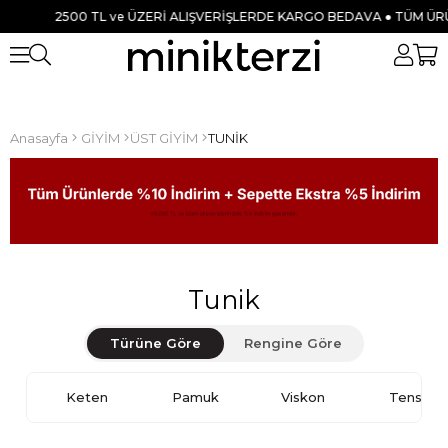
0 TL ve ÜZERİ ALIŞVERİŞLERDE KARGO BEDAVA ● TÜM ÜRÜNLERDE %10
Anasayfa
GİYİM
ÜST GİYİM
TUNİK
Tunik
Türüne Göre
Rengine Göre
Keten
Pamuk
Viskon
Tensel