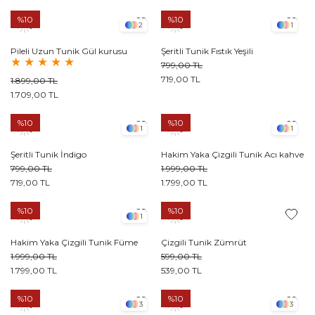
%10
%10
2
1
Pileli Uzun Tunik Gül kurusu
Şeritli Tunik Fıstık Yeşili
★
★
★
★
★
799,00 TL
719,00 TL
1.899,00 TL
1.709,00 TL
%10
%10
1
1
Şeritli Tunik İndigo
Hakim Yaka Çizgili Tunik Acı kahve
799,00 TL
1.999,00 TL
719,00 TL
1.799,00 TL
%10
%10
1
Hakim Yaka Çizgili Tunik Füme
Çizgili Tunik Zümrüt
1.999,00 TL
599,00 TL
1.799,00 TL
539,00 TL
%10
%10
3
3