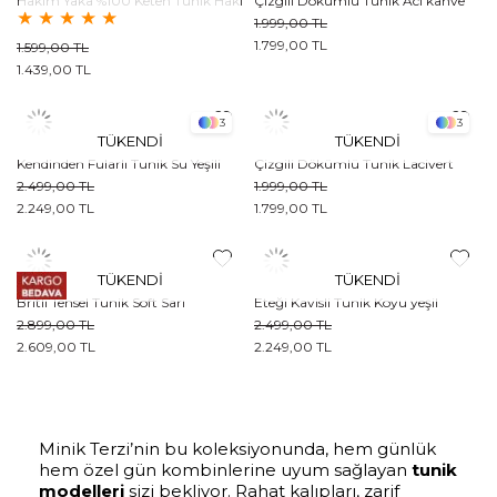
Hakim Yaka %100 Keten Tunik Haki
Çizgili Dökümlü Tunik Acı kahve
★
★
★
★
★
1.999,00 TL
1.799,00 TL
1.599,00 TL
1.439,00 TL
3
3
TÜKENDI
TÜKENDI
Kendinden Fularlı Tunik Su Yeşili
Çizgili Dökümlü Tunik Lacivert
2.499,00 TL
1.999,00 TL
2.249,00 TL
1.799,00 TL
TÜKENDI
TÜKENDI
Britli Tensel Tunik Soft Sarı
Eteği Kavisli Tunik Koyu yeşil
2.899,00 TL
2.499,00 TL
2.609,00 TL
2.249,00 TL
Minik Terzi’nin bu koleksiyonunda, hem günlük
hem özel gün kombinlerine uyum sağlayan
tunik
modelleri
sizi bekliyor. Rahat kalıpları, zarif