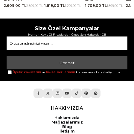
2.609,00 TL
1.619,00 TL
1.709,00 TL
2.15
TL
2.899,00 TL
1.799,00 TL
1.899,00 TL
Size Özel Kampanyalar
Hemen Kayıt Ol Fırsatlardan Önce Sen Haberdar Ol!
Gönder
Üyelik koşullarını
ve
kişisel verilerimin
korunmasını kabul ediyorum.
HAKKIMIZDA
Hakkımızda
Mağazalarımız
Blog
İletişim