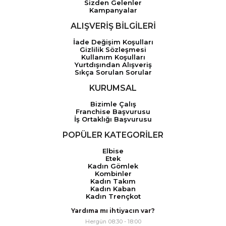
Sizden Gelenler
Kampanyalar
ALIŞVERİŞ BİLGİLERİ
İade Değişim Koşulları
Gizlilik Sözleşmesi
Kullanım Koşulları
Yurtdışından Alışveriş
Sıkça Sorulan Sorular
KURUMSAL
Bizimle Çalış
Franchise Başvurusu
İş Ortaklığı Başvurusu
POPÜLER KATEGORİLER
Elbise
Etek
Kadın Gömlek
Kombinler
Kadın Takım
Kadın Kaban
Kadın Trençkot
Yardıma mı ihtiyacın var?
Hergün 08:30 - 18:00