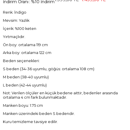
İndirim Oranı
:
%
10
İndirim
Renk: İndigo
Mevsim: Yazlık
İçerik: %100 keten
Yırtmaçlıdır.
Ön boy: ortalama 119 cm
Arka boy: ortalama 122 cm
Beden seçenekleri:
S beden (34-36 uyumlu, göğüs: ortalama 108 cm)
M beden (38-40 uyumlu)
L beden (42-44 uyumlu)
Not: Verilen ölçüler en küçük bedene aittir, bedenler arasında
ortalama 4 cm fark bulunmaktadır.
Manken boyu: 1.75 cm
Manken üzerindeki beden S bedendir.
Kuru temizleme tavsiye edilir.