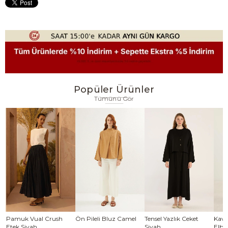
Popüler Ürünler
Tümünü Gör
se
Pamuk Vual Crush
Ön Pileli Bluz Camel
Tensel Yazlık Ceket
Kavi
Etek Siyah
Siyah
Elbi