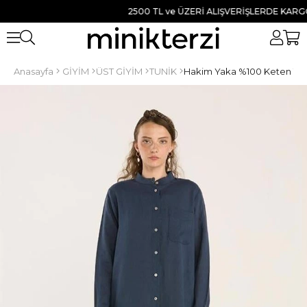
2500 TL ve ÜZERİ ALIŞVERİŞLERDE KARGO BE
Anasayfa
GİYİM
ÜST GİYİM
TUNİK
Hakim Yaka %100 Keten Tun