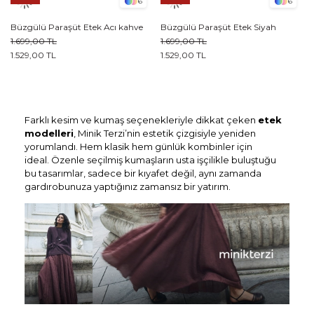
6
6
Büzgülü Paraşüt Etek Acı kahve
Büzgülü Paraşüt Etek Siyah
1.699,00 TL
1.699,00 TL
1.529,00 TL
1.529,00 TL
Farklı kesim ve kumaş seçenekleriyle dikkat çeken
etek
modelleri
, Minik Terzi’nin estetik çizgisiyle yeniden
yorumlandı. Hem klasik hem günlük kombinler için
ideal. Özenle seçilmiş kumaşların usta işçilikle buluştuğu
bu tasarımlar, sadece bir kıyafet değil, aynı zamanda
gardırobunuza yaptığınız zamansız bir yatırım.