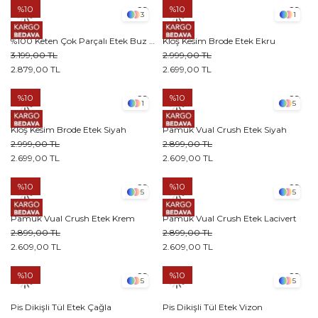
%10
%10
3
1
%100 Keten Çok Parçalı Etek Buz Mavisi
Kloş Kesim Brode Etek Ekru
3.199,00 TL
2.999,00 TL
2.879,00 TL
2.699,00 TL
%10
%10
1
5
Kloş Kesim Brode Etek Siyah
Pamuk Vual Crush Etek Siyah
2.999,00 TL
2.899,00 TL
2.699,00 TL
2.609,00 TL
%10
%10
5
5
Pamuk Vual Crush Etek Krem
Pamuk Vual Crush Etek Lacivert
2.899,00 TL
2.899,00 TL
2.609,00 TL
2.609,00 TL
%10
%10
5
5
Pis Dikişli Tül Etek Çağla
Pis Dikişli Tül Etek Vizon