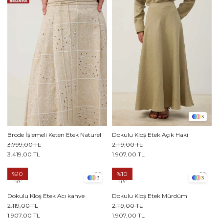
3
Brode İşlemeli Keten Etek Naturel
Dokulu Kloş Etek Açık Haki
3.799,00 TL
2.119,00 TL
3.419,00 TL
1.907,00 TL
%10
%10
3
3
Dokulu Kloş Etek Acı kahve
Dokulu Kloş Etek Mürdüm
2.119,00 TL
2.119,00 TL
1.907,00 TL
1.907,00 TL