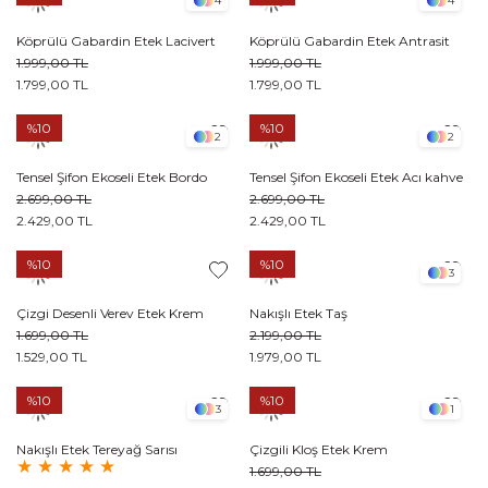
4
4
Köprülü Gabardin Etek Lacivert
Köprülü Gabardin Etek Antrasit
1.999,00 TL
1.999,00 TL
1.799,00 TL
1.799,00 TL
%10
%10
2
2
Tensel Şifon Ekoseli Etek Bordo
Tensel Şifon Ekoseli Etek Acı kahve
2.699,00 TL
2.699,00 TL
2.429,00 TL
2.429,00 TL
%10
%10
3
Çizgi Desenli Verev Etek Krem
Nakışlı Etek Taş
1.699,00 TL
2.199,00 TL
1.529,00 TL
1.979,00 TL
%10
%10
3
1
Nakışlı Etek Tereyağ Sarısı
Çizgili Kloş Etek Krem
★
★
★
★
★
1.699,00 TL