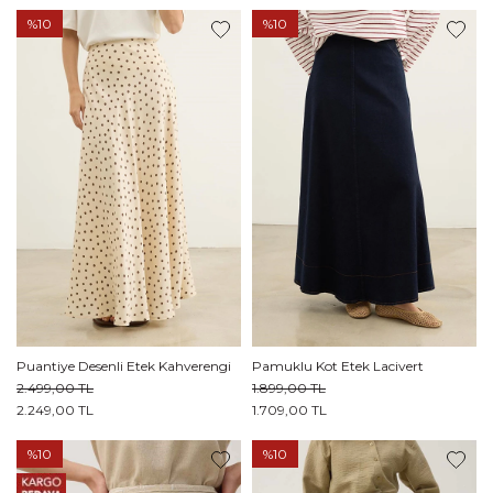
%10
%10
Puantiye Desenli Etek Kahverengi
Pamuklu Kot Etek Lacivert
2.499,00 TL
1.899,00 TL
2.249,00 TL
1.709,00 TL
%10
%10