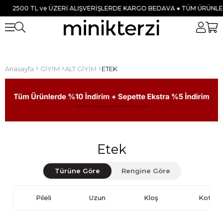
e ÜZERİ ALIŞVERİŞLERDE KARGO BEDAVA ● TÜM ÜRÜNLERDE %10 İNDİR
Anasayfa
GİYİM
ALT GİYİM
ETEK
Etek
Türüne Göre
Rengine Göre
Pileli
Uzun
Kloş
Kot