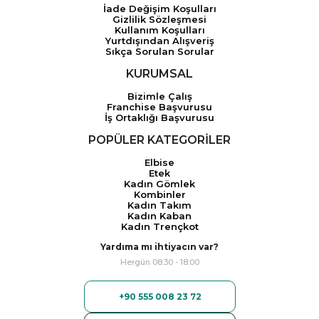
İade Değişim Koşulları
Gizlilik Sözleşmesi
Kullanım Koşulları
Yurtdışından Alışveriş
Sıkça Sorulan Sorular
KURUMSAL
Bizimle Çalış
Franchise Başvurusu
İş Ortaklığı Başvurusu
POPÜLER KATEGORİLER
Elbise
Etek
Kadın Gömlek
Kombinler
Kadın Takım
Kadın Kaban
Kadın Trençkot
Yardıma mı ihtiyacın var?
Hergün 08:30 - 18:00
+90 555 008 23 72