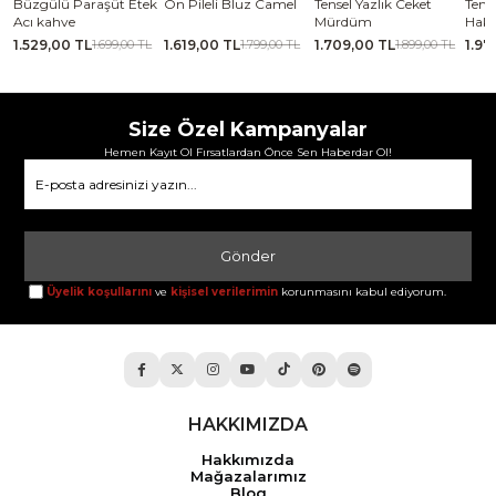
k
Ön Pileli Bluz Camel
Tensel Yazlık Ceket
Tensel Jile Elbise Açık
Kabar
Mürdüm
Haki
1.619,00 TL
1.709,00 TL
1.979,00 TL
2.06
1.799,00 TL
1.899,00 TL
2.199,00 TL
Size Özel Kampanyalar
Hemen Kayıt Ol Fırsatlardan Önce Sen Haberdar Ol!
Gönder
Üyelik koşullarını
ve
kişisel verilerimin
korunmasını kabul ediyorum.
HAKKIMIZDA
Hakkımızda
Mağazalarımız
Blog