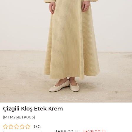
Çizgili Kloş Etek Krem
(MTM261ETK003)
0.0
1.699,00 TL
1.529,00 TL