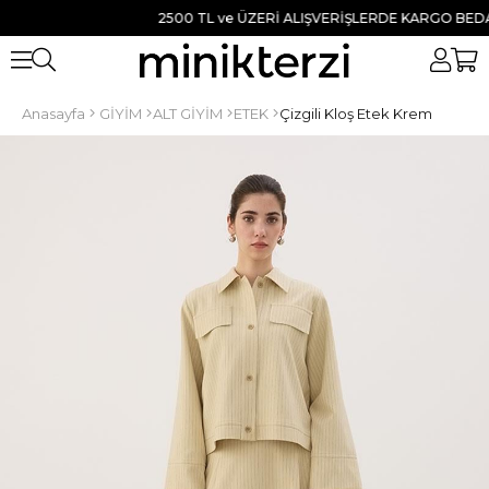
2500 TL ve ÜZERİ ALIŞVERİŞLERDE KARGO BEDAVA ●
Anasayfa
GİYİM
ALT GİYİM
ETEK
Çizgili Kloş Etek Krem