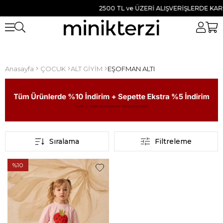
2500 TL ve ÜZERİ ALIŞVERİŞLERDE KARGO
Anasayfa
ÇOCUK
ALT GİYİM
EŞOFMAN ALTI
Sıralama
Filtreleme
%10