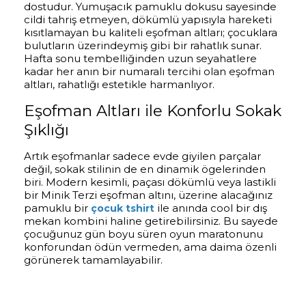
dostudur. Yumuşacık pamuklu dokusu sayesinde
cildi tahriş etmeyen, dökümlü yapısıyla hareketi
kısıtlamayan bu kaliteli eşofman altları; çocuklara
bulutların üzerindeymiş gibi bir rahatlık sunar.
Hafta sonu tembelliğinden uzun seyahatlere
kadar her anın bir numaralı tercihi olan eşofman
altları, rahatlığı estetikle harmanlıyor.
Eşofman Altları ile Konforlu Sokak
Şıklığı
Artık eşofmanlar sadece evde giyilen parçalar
değil, sokak stilinin de en dinamik ögelerinden
biri. Modern kesimli, paçası dökümlü veya lastikli
bir Minik Terzi eşofman altını, üzerine alacağınız
pamuklu bir
ile anında cool bir dış
çocuk tshirt
mekan kombini haline getirebilirsiniz. Bu sayede
çocuğunuz gün boyu süren oyun maratonunu
konforundan ödün vermeden, ama daima özenli
görünerek tamamlayabilir.