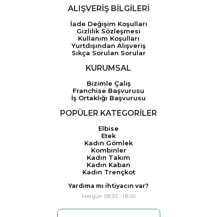
ALIŞVERİŞ BİLGİLERİ
İade Değişim Koşulları
Gizlilik Sözleşmesi
Kullanım Koşulları
Yurtdışından Alışveriş
Sıkça Sorulan Sorular
KURUMSAL
Bizimle Çalış
Franchise Başvurusu
İş Ortaklığı Başvurusu
POPÜLER KATEGORİLER
Elbise
Etek
Kadın Gömlek
Kombinler
Kadın Takım
Kadın Kaban
Kadın Trençkot
Yardıma mı ihtiyacın var?
Hergün 08:30 - 18:00