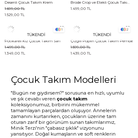
Desenli Çocuk Takım Krem
Brode Crop ve Etekli Çocuk Takım Beyaz
1.699,00 TL
1.499,00 TL
1.529,00 TL
1
2
TÜKENDI
TÜKENDI
Pötikareli Kız Çocuk Takım Sarı
Çizgili Poplin Çocuk Takım Pembe
1.499,00 TL
1.599,00 TL
1.349,00 TL
1.439,00 TL
Çocuk Takım Modelleri
"Bugün ne giydirsem?" sorusuna en hızlı, uyumlu
ve şık cevabı veren
çocuk takım
koleksiyonumuz, birbirini mükemmel
tamamlayan parçalardan oluşuyor. Annelerin
zamanını kurtarırken, çocukların üzerine tam
oturan zarif bir görünüm sunan takımlarımız,
Minik Terzi'nin "çabasız şıklık" vizyonunu
yansıtıyor. Doğal kumaşların ve soft renklerin