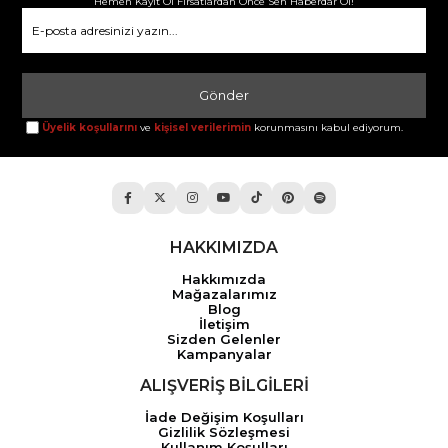
Hemen Kayıt Ol Fırsatlardan Önce Sen Haberdar Ol!
Gönder
Üyelik koşullarını
ve
kişisel verilerimin
korunmasını kabul ediyorum.
HAKKIMIZDA
Hakkımızda
Mağazalarımız
Blog
İletişim
Sizden Gelenler
Kampanyalar
ALIŞVERİŞ BİLGİLERİ
İade Değişim Koşulları
Gizlilik Sözleşmesi
Kullanım Koşulları