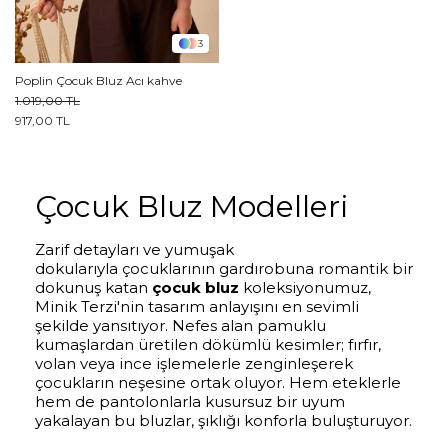
3
Poplin Çocuk Bluz Acı kahve
1.019,00 TL
917,00 TL
Çocuk Bluz Modelleri
Zarif detayları ve yumuşak
dokularıyla çocuklarının gardırobuna romantik bir
dokunuş katan
çocuk bluz
koleksiyonumuz,
Minik Terzi'nin tasarım anlayışını en sevimli
şekilde yansıtıyor. Nefes alan pamuklu
kumaşlardan üretilen dökümlü kesimler; fırfır,
volan veya ince işlemelerle zenginleşerek
çocukların neşesine ortak oluyor. Hem eteklerle
hem de pantolonlarla kusursuz bir uyum
yakalayan bu bluzlar, şıklığı konforla buluşturuyor.