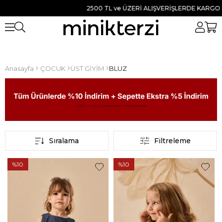
2500 TL ve ÜZERİ ALIŞVERİŞLERDE KARGO BEDAV
Anasayfa
ÇOCUK
ÜST GİYİM
BLUZ
Sıralama
Filtreleme
%10
%10