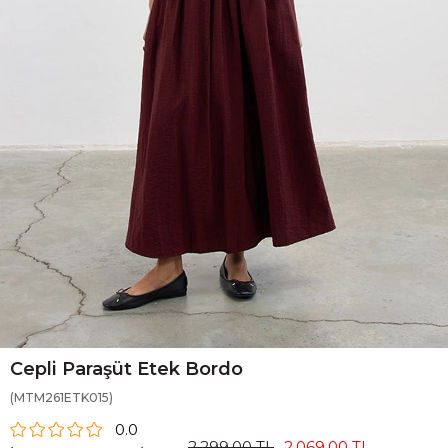
Cepli Paraşüt Etek Bordo
(MTM261ETK015)
0.0
2.299,00 TL
2.069,00 TL