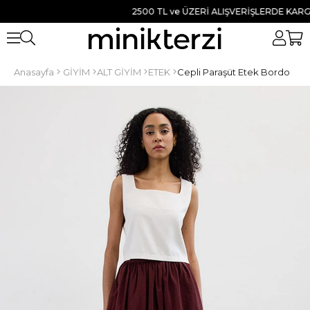
2500 TL ve ÜZERİ ALIŞVERİŞLERDE KARGO BE
Anasayfa
GİYİM
ALT GİYİM
ETEK
Cepli Paraşüt Etek Bordo