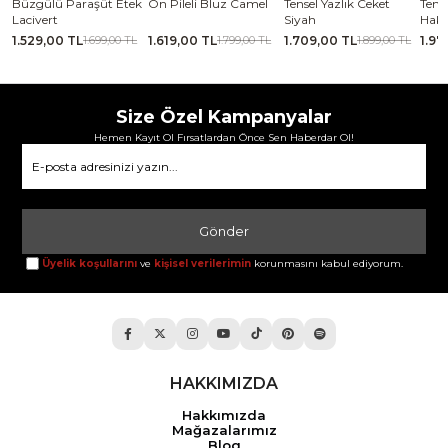
se
Büzgülü Paraşüt Etek
Ön Pileli Bluz Camel
Tensel Yazlık Ceket
Tense
Lacivert
Siyah
Haki
1.529,00 TL
1.619,00 TL
1.709,00 TL
1.97
TL
1.699,00 TL
1.799,00 TL
1.899,00 TL
Size Özel Kampanyalar
Hemen Kayıt Ol Fırsatlardan Önce Sen Haberdar Ol!
Gönder
Üyelik koşullarını
ve
kişisel verilerimin
korunmasını kabul ediyorum.
HAKKIMIZDA
Hakkımızda
Mağazalarımız
Blog