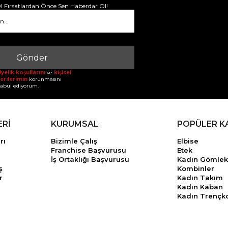
 Fırsatlardan Önce Sen Haberdar Ol!
Gönder
yelik koşullarını
ve
kişisel
erilerimin
korunmasını
abul ediyorum.
ERİ
KURUMSAL
POPÜLER K
rı
Bizimle Çalış
Elbise
Franchise Başvurusu
Etek
İş Ortaklığı Başvurusu
Kadın Gömlek
ş
Kombinler
r
Kadın Takım
Kadın Kaban
Kadın Trençk