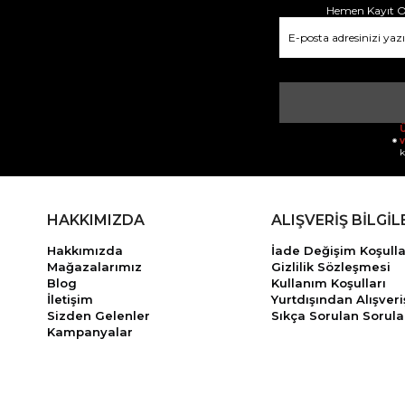
Hemen Kayıt Ol
Ü
v
k
HAKKIMIZDA
ALIŞVERİŞ BİLGİL
Hakkımızda
İade Değişim Koşulla
Mağazalarımız
Gizlilik Sözleşmesi
Blog
Kullanım Koşulları
İletişim
Yurtdışından Alışveri
Sizden Gelenler
Sıkça Sorulan Sorula
Kampanyalar