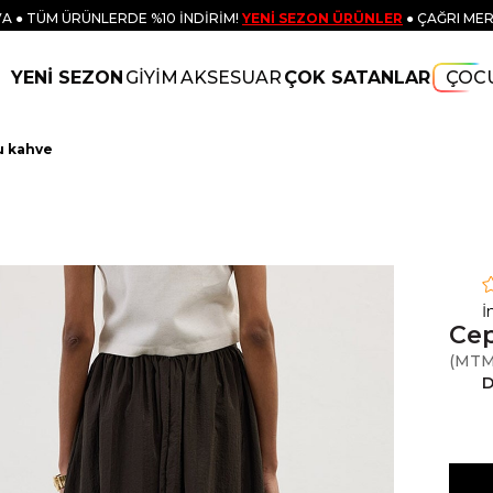
A ● TÜM ÜRÜNLERDE %10 İNDİRİM!
YENİ SEZON ÜRÜNLER
● ÇAĞRI MER
YENİ SEZON
GİYİM
AKSESUAR
ÇOK SATANLAR
ÇOC
u kahve
İ
Cep
(MTM
D