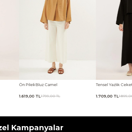
Tensel Yazlık Ceket Siyah
Tensel Jile Elbise Açı
1.709,00 TL
1.979,00 TL
1.899,00 TL
2.199,00 
zel Kampanyalar