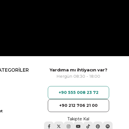
Yardıma mı ihtiyacın var?
ATEGORİLER
Hergün 08:30 - 18:00
+90 555 008 23 72
+90 212 706 21 00
ot
Takipte Kal