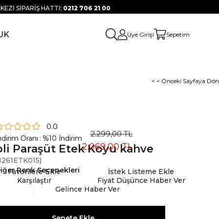
KEZİ SİPARİŞ HATTI:
0212 706 21 00
UK
Üye Girişi
Sepetim
< < Önceki Sayfaya Dön
0.0
2.299,00 TL
ndirim Oranı
:
%
10
İndirim
2.069,00 TL
li Paraşüt Etek Koyu kahve
261ETK015)
iğer Renk Seçenekleri
Favorilere Ekle
İstek Listeme Ekle
Karşılaştır
Fiyat Düşünce Haber Ver
Gelince Haber Ver