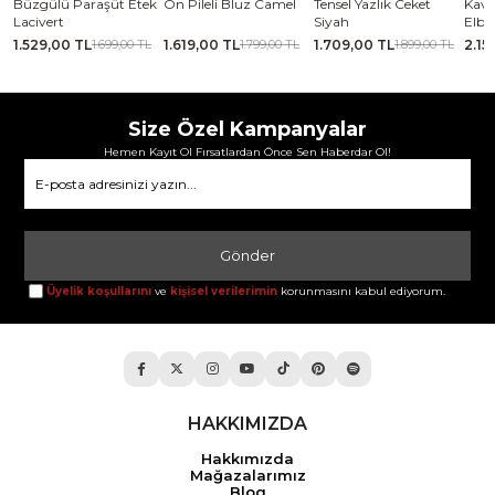
se
Büzgülü Paraşüt Etek
Ön Pileli Bluz Camel
Tensel Yazlık Ceket
Kavi
Lacivert
Siyah
Elbi
1.529,00 TL
1.619,00 TL
1.709,00 TL
2.15
TL
1.699,00 TL
1.799,00 TL
1.899,00 TL
Size Özel Kampanyalar
Hemen Kayıt Ol Fırsatlardan Önce Sen Haberdar Ol!
Gönder
Üyelik koşullarını
ve
kişisel verilerimin
korunmasını kabul ediyorum.
HAKKIMIZDA
Hakkımızda
Mağazalarımız
Blog