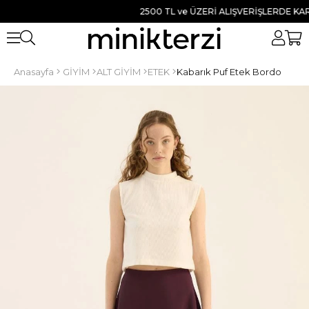
2500 TL ve ÜZERİ ALIŞVERİŞLERDE KARGO
Anasayfa
GİYİM
ALT GİYİM
ETEK
Kabarık Puf Etek Bordo