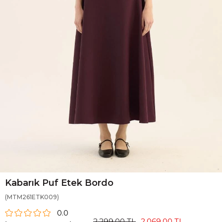
Kabarık Puf Etek Bordo
(MTM261ETK009)
0.0
2.299,00 TL
2.069,00 TL