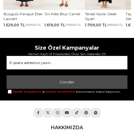
se
Büzgülü Paraşüt Etek
Ön Pileli Bluz Camel
Tensel Yazlık Ceket
Taşl
Lacivert
Siyah
Jile 
1.529,00 TL
1.619,00 TL
1.709,00 TL
1.61
TL
1.699,00 TL
1.799,00 TL
1.899,00 TL
Size Özel Kampanyalar
Hemen Kayıt Ol Fırsatlardan Önce Sen Haberdar Ol!
Gönder
Üyelik koşullarını
ve
kişisel verilerimin
korunmasını kabul ediyorum.
HAKKIMIZDA