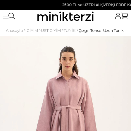
2500 TL ve ÜZERİ ALIŞVERİŞLERDE KARGO
Anasayfa
GİYİM
ÜST GİYİM
TUNİK
Çizgili Tensel Uzun Tunik La