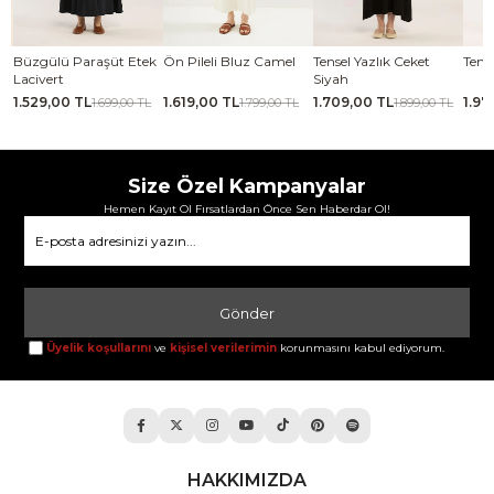
se
Büzgülü Paraşüt Etek
Ön Pileli Bluz Camel
Tensel Yazlık Ceket
Tense
Lacivert
Siyah
1.529,00 TL
1.619,00 TL
1.709,00 TL
1.97
TL
1.699,00 TL
1.799,00 TL
1.899,00 TL
Size Özel Kampanyalar
Hemen Kayıt Ol Fırsatlardan Önce Sen Haberdar Ol!
Gönder
Üyelik koşullarını
ve
kişisel verilerimin
korunmasını kabul ediyorum.
HAKKIMIZDA