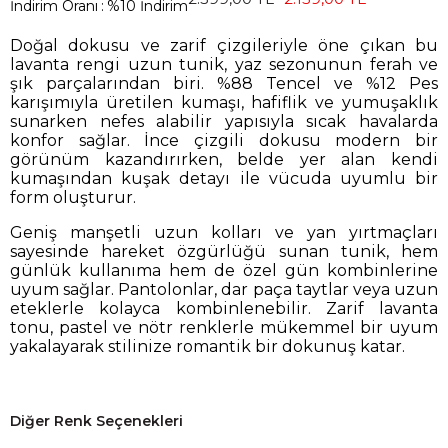
İndirim Oranı
:
%
10
İndirim
Doğal dokusu ve zarif çizgileriyle öne çıkan bu
lavanta rengi uzun tunik, yaz sezonunun ferah ve
şık parçalarından biri. %88 Tencel ve %12 Pes
karışımıyla üretilen kumaşı, hafiflik ve yumuşaklık
sunarken nefes alabilir yapısıyla sıcak havalarda
konfor sağlar. İnce çizgili dokusu modern bir
görünüm kazandırırken, belde yer alan kendi
kumaşından kuşak detayı ile vücuda uyumlu bir
form oluşturur.
Geniş manşetli uzun kolları ve yan yırtmaçları
sayesinde hareket özgürlüğü sunan tunik, hem
günlük kullanıma hem de özel gün kombinlerine
uyum sağlar. Pantolonlar, dar paça taytlar veya uzun
eteklerle kolayca kombinlenebilir. Zarif lavanta
tonu, pastel ve nötr renklerle mükemmel bir uyum
yakalayarak stilinize romantik bir dokunuş katar.
Diğer Renk Seçenekleri