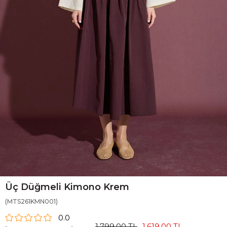
Üç Düğmeli Kimono Krem
(MTS261KMN001)
0.0
1.799,00 TL
1.619,00 TL