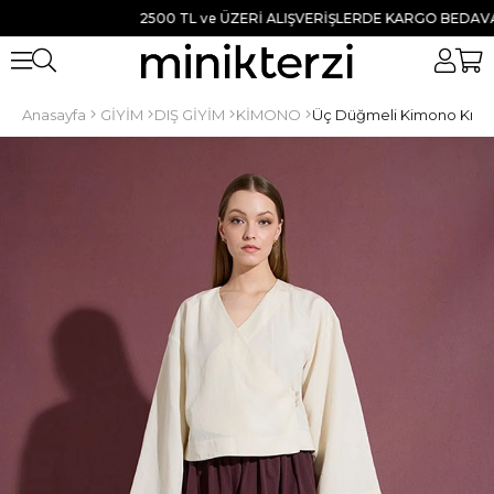
2500 TL ve ÜZERİ ALIŞVERİŞLERDE KARGO BEDAVA ● TÜ
Anasayfa
GİYİM
DIŞ GİYİM
KİMONO
Üç Düğmeli Kimono Kre