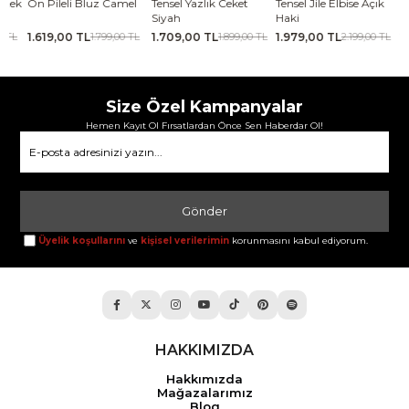
Ön Pileli Bluz Camel
Tensel Yazlık Ceket
Tensel Jile Elbise Açık
Kabarı
Siyah
Haki
kahve
1.619,00 TL
1.709,00 TL
1.979,00 TL
2.069
1.799,00 TL
1.899,00 TL
2.199,00 TL
Size Özel Kampanyalar
Hemen Kayıt Ol Fırsatlardan Önce Sen Haberdar Ol!
Gönder
Üyelik koşullarını
ve
kişisel verilerimin
korunmasını kabul ediyorum.
HAKKIMIZDA
Hakkımızda
Mağazalarımız
Blog