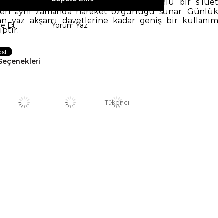
l kısmındaki lastik detay, vücuda uyumlu bir siluet
ken aynı zamanda hareket özgürlüğü sunar. Günlük
an yaz akşamı davetlerine kadar geniş bir kullanım
ye Et
Yorum Yaz
iptir.
Seçenekleri
Tükendi