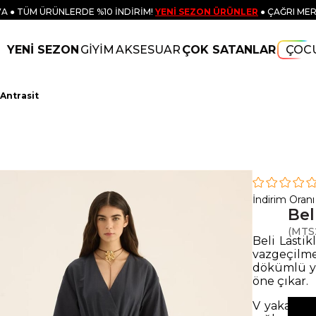
A ● TÜM ÜRÜNLERDE %10 İNDİRİM!
YENİ SEZON ÜRÜNLER
● ÇAĞRI MER
YENİ SEZON
GİYİM
AKSESUAR
ÇOK SATANLAR
ÇOC
 Antrasit
İndirim Oranı
Bel
(MTS
Beli Lastik
vazgeçilm
dökümlü ya
öne çıkar.
V yaka kes