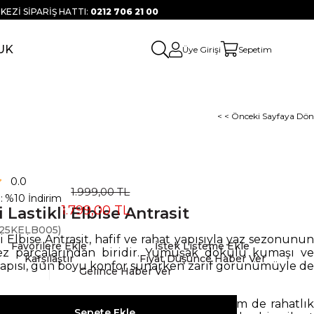
KEZİ SİPARİŞ HATTI:
0212 706 21 00
UK
Üye Girişi
Sepetim
< < Önceki Sayfaya Dön
0.0
1.999,00 TL
:
%
10
İndirim
1.799,00 TL
i Lastikli Elbise Antrasit
25KELB005)
li Elbise Antrasit, hafif ve rahat yapısıyla yaz sezonunun
Favorilere Ekle
İstek Listeme Ekle
ez parçalarından biridir. Yumuşak dokulu kumaşı ve
Karşılaştır
Fiyat Düşünce Haber Ver
pısı, gün boyu konfor sunarken zarif görünümüyle de
Gelince Haber Ver
imi ve uzun kollu tasarımı, hem şıklık hem de rahatlık