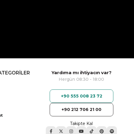
Yardıma mı ihtiyacın var?
ATEGORİLER
Hergün 08:30 - 18:00
+90 555 008 23 72
+90 212 706 21 00
ot
Takipte Kal