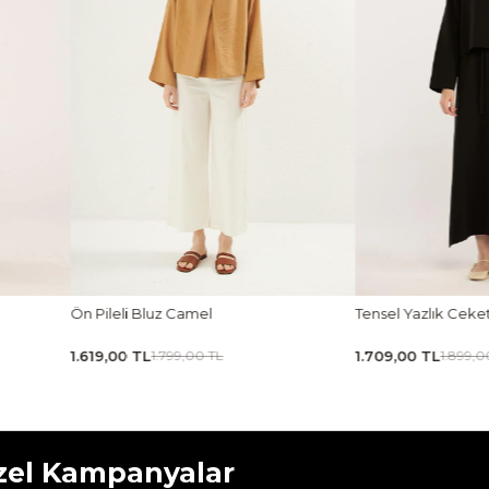
Ön Pileli Bluz Camel
Tensel Yazlık Ceke
1.619,00 TL
1.709,00 TL
1.799,00 TL
1.899,0
zel Kampanyalar