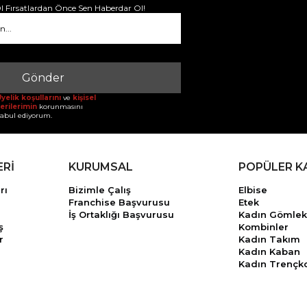
 Fırsatlardan Önce Sen Haberdar Ol!
Gönder
yelik koşullarını
ve
kişisel
erilerimin
korunmasını
abul ediyorum.
ERİ
KURUMSAL
POPÜLER K
rı
Bizimle Çalış
Elbise
Franchise Başvurusu
Etek
İş Ortaklığı Başvurusu
Kadın Gömlek
ş
Kombinler
r
Kadın Takım
Kadın Kaban
Kadın Trençk