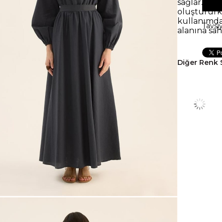
sağlar. Be
oluşturur
kullanımd
Tavsi
alanına sah
Diğer Renk 