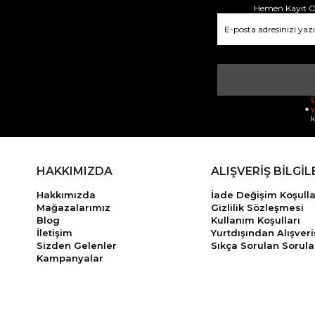
Hemen Kayıt Ol
Ü
v
k
HAKKIMIZDA
ALIŞVERİŞ BİLGİL
Hakkımızda
İade Değişim Koşulla
Mağazalarımız
Gizlilik Sözleşmesi
Blog
Kullanım Koşulları
İletişim
Yurtdışından Alışveri
Sizden Gelenler
Sıkça Sorulan Sorula
Kampanyalar