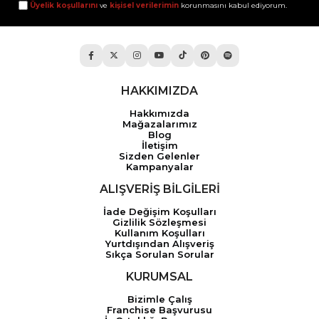
Üyelik koşullarını
ve
kişisel verilerimin
korunmasını kabul ediyorum.
HAKKIMIZDA
Hakkımızda
Mağazalarımız
Blog
İletişim
Sizden Gelenler
Kampanyalar
ALIŞVERİŞ BİLGİLERİ
İade Değişim Koşulları
Gizlilik Sözleşmesi
Kullanım Koşulları
Yurtdışından Alışveriş
Sıkça Sorulan Sorular
KURUMSAL
Bizimle Çalış
Franchise Başvurusu