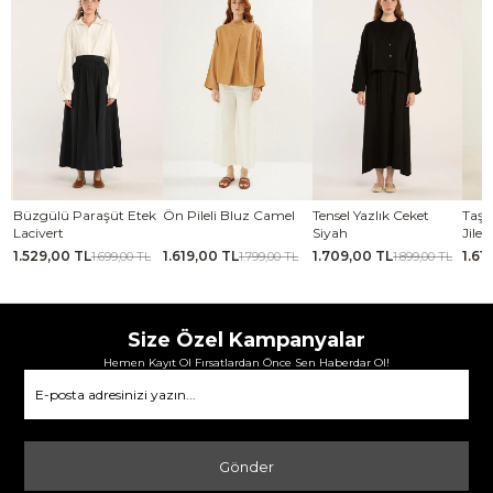
se
Büzgülü Paraşüt Etek
Ön Pileli Bluz Camel
Tensel Yazlık Ceket
Taşl
Lacivert
Siyah
Jile 
1.529,00 TL
1.619,00 TL
1.709,00 TL
1.61
TL
1.699,00 TL
1.799,00 TL
1.899,00 TL
Size Özel Kampanyalar
Hemen Kayıt Ol Fırsatlardan Önce Sen Haberdar Ol!
Gönder