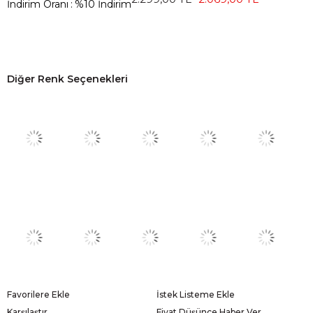
İndirim Oranı
:
%
10
İndirim
Diğer Renk Seçenekleri
Favorilere Ekle
İstek Listeme Ekle
Karşılaştır
Fiyat Düşünce Haber Ver