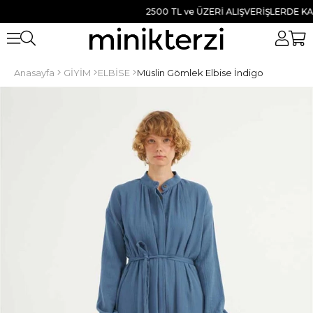
2500 TL ve ÜZERİ ALIŞVERİŞLERDE KARG
Anasayfa
GİYİM
ELBİSE
Müslin Gömlek Elbise İndigo