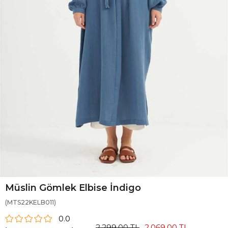
Müslin Gömlek Elbise İndigo
(MTS22KELB011)
0.0
2.299,00 TL
2.069,00 TL