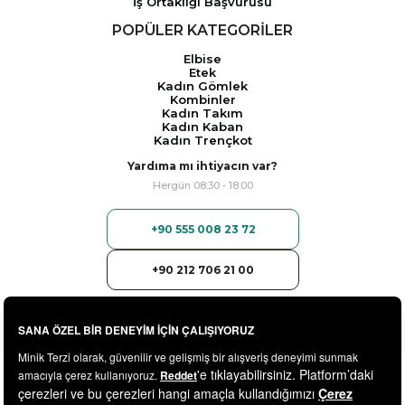
İş Ortaklığı Başvurusu
POPÜLER KATEGORİLER
Elbise
Etek
Kadın Gömlek
Kombinler
Kadın Takım
Kadın Kaban
Kadın Trençkot
Yardıma mı ihtiyacın var?
Hergün 08:30 - 18:00
+90 555 008 23 72
+90 212 706 21 00
© 2025
minikterzi.com
- Tüm Hakları Saklıdır.