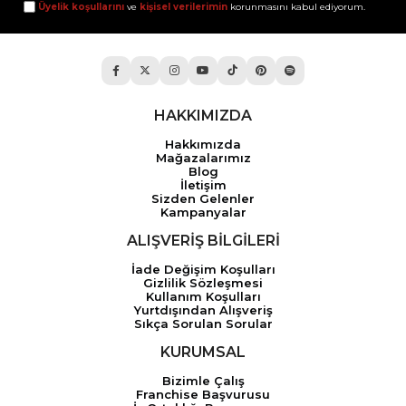
Üyelik koşullarını
ve
kişisel verilerimin
korunmasını kabul ediyorum.
HAKKIMIZDA
Hakkımızda
Mağazalarımız
Blog
İletişim
Sizden Gelenler
Kampanyalar
ALIŞVERİŞ BİLGİLERİ
İade Değişim Koşulları
Gizlilik Sözleşmesi
Kullanım Koşulları
Yurtdışından Alışveriş
Sıkça Sorulan Sorular
KURUMSAL
Bizimle Çalış
Franchise Başvurusu