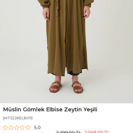
Müslin Gömlek Elbise Zeytin Yeşili
(MTS22KELB011)
5.0
2.299,00 TL
2.069,00 TL