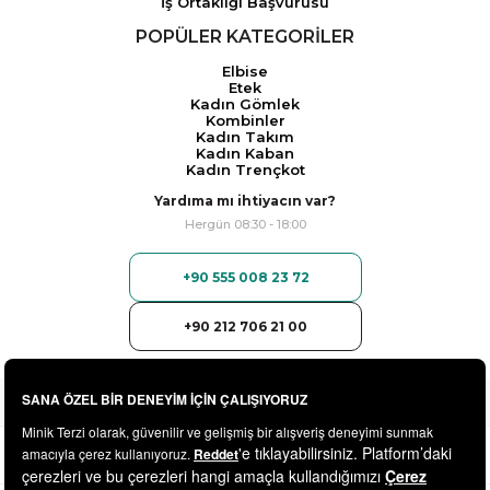
İş Ortaklığı Başvurusu
POPÜLER KATEGORİLER
Elbise
Etek
Kadın Gömlek
Kombinler
Kadın Takım
Kadın Kaban
Kadın Trençkot
Yardıma mı ihtiyacın var?
Hergün 08:30 - 18:00
+90 555 008 23 72
+90 212 706 21 00
© 2025
minikterzi.com
- Tüm Hakları Saklıdır.