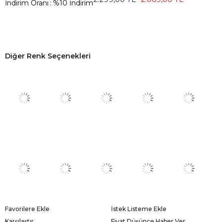
İndirim Oranı
:
%
10
İndirim
Diğer Renk Seçenekleri
Favorilere Ekle
İstek Listeme Ekle
Karşılaştır
Fiyat Düşünce Haber Ver