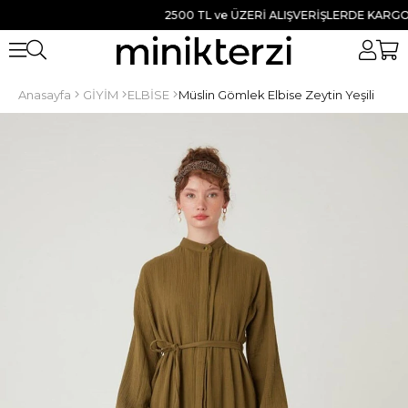
2500 TL ve ÜZERİ ALIŞVERİŞLERDE KARGO BED
Anasayfa
GİYİM
ELBİSE
Müslin Gömlek Elbise Zeytin Yeşili