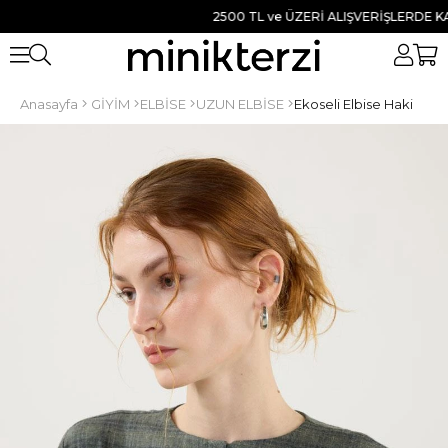
2500 TL ve ÜZERİ ALIŞVERİŞLERDE KARGO
Anasayfa
GİYİM
ELBİSE
UZUN ELBİSE
Ekoseli Elbise Haki