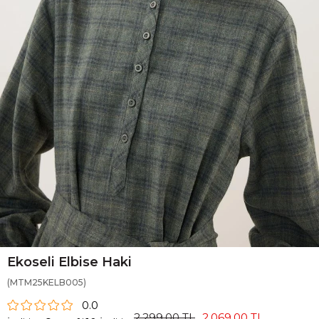
Ekoseli Elbise Haki
(MTM25KELB005)
0.0
2.299,00 TL
2.069,00 TL