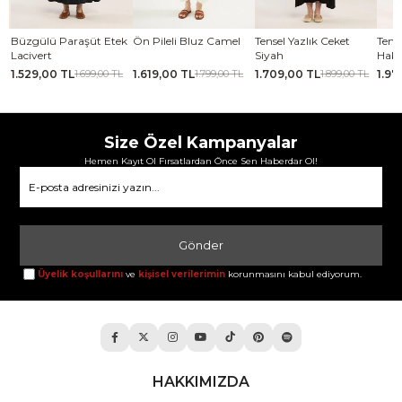
se
Büzgülü Paraşüt Etek
Ön Pileli Bluz Camel
Tensel Yazlık Ceket
Tense
Lacivert
Siyah
Haki
1.529,00 TL
1.619,00 TL
1.709,00 TL
1.97
TL
1.699,00 TL
1.799,00 TL
1.899,00 TL
Size Özel Kampanyalar
Hemen Kayıt Ol Fırsatlardan Önce Sen Haberdar Ol!
Gönder
Üyelik koşullarını
ve
kişisel verilerimin
korunmasını kabul ediyorum.
HAKKIMIZDA