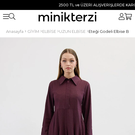
2500 TL ve ÜZERİ ALIŞVERİŞLERDE KARGO B
Anasayfa
GİYİM
ELBİSE
UZUN ELBİSE
Eteği Godeli Elbise Bor