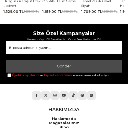
se
Büzgülü Paraşüt Etek
Ön Pileli Bluz Camel
Tensel Yazlık Ceket
Tense
Lacivert
Siyah
Haki
1.529,00 TL
1.619,00 TL
1.709,00 TL
1.97
TL
1.699,00 TL
1.799,00 TL
1.899,00 TL
Size Özel Kampanyalar
Hemen Kayıt Ol Fırsatlardan Önce Sen Haberdar Ol!
Gönder
Üyelik koşullarını
ve
kişisel verilerimin
korunmasını kabul ediyorum.
HAKKIMIZDA
Hakkımızda
Mağazalarımız
Blog