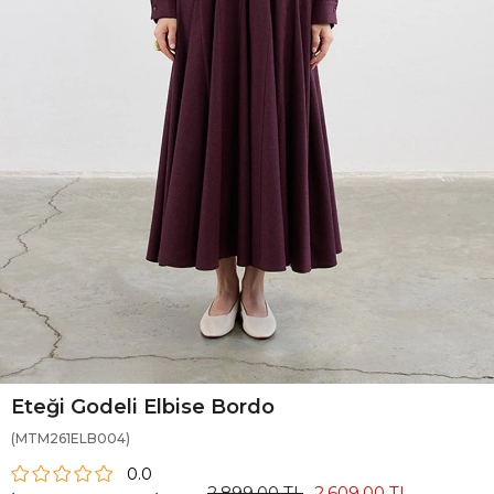
Eteği Godeli Elbise Bordo
(MTM261ELB004)
0.0
2.899,00 TL
2.609,00 TL