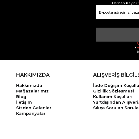
Hemen Kayıt Ol
Ü
v
k
HAKKIMIZDA
ALIŞVERİŞ BİLGİL
Hakkımızda
İade Değişim Koşulla
Mağazalarımız
Gizlilik Sözleşmesi
Blog
Kullanım Koşulları
İletişim
Yurtdışından Alışveri
Sizden Gelenler
Sıkça Sorulan Sorula
Kampanyalar