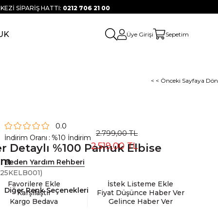
KEZİ SİPARİŞ HATTI:
0212 706 21 00
UK
Üye Girişi
Sepetim
< < Önceki Sayfaya Dön
0.0
2.799,00 TL
İndirim Oranı
:
%
10
İndirim
2.519,00 TL
er Detaylı %100 Pamuk Elbise
em
Beden Yardım Rehberi
25KELB001)
Favorilere Ekle
İstek Listeme Ekle
Diğer Renk Seçenekleri
Karşılaştır
Fiyat Düşünce Haber Ver
Kargo Bedava
Gelince Haber Ver