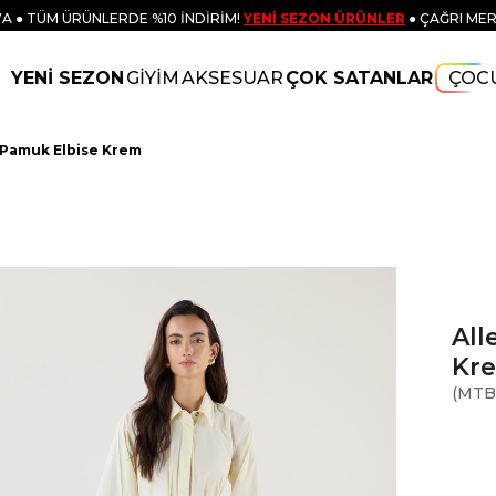
A ● TÜM ÜRÜNLERDE %10 İNDİRİM!
YENİ SEZON ÜRÜNLER
● ÇAĞRI MER
YENİ SEZON
GİYİM
AKSESUAR
ÇOK SATANLAR
ÇOC
0 Pamuk Elbise Krem
All
Kr
(MTB