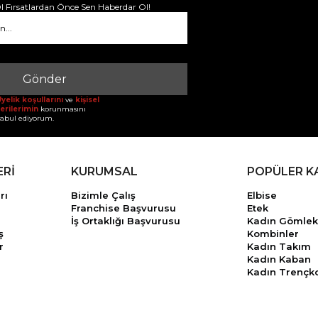
 Fırsatlardan Önce Sen Haberdar Ol!
Gönder
yelik koşullarını
ve
kişisel
erilerimin
korunmasını
abul ediyorum.
ERİ
KURUMSAL
POPÜLER K
rı
Bizimle Çalış
Elbise
Franchise Başvurusu
Etek
İş Ortaklığı Başvurusu
Kadın Gömlek
ş
Kombinler
r
Kadın Takım
Kadın Kaban
Kadın Trençk