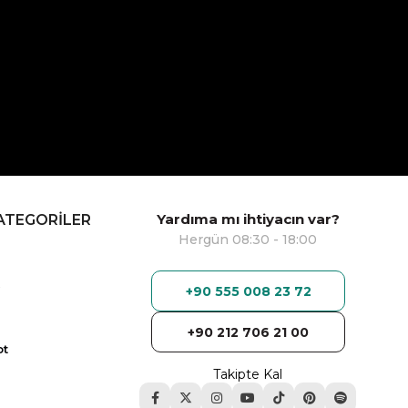
Yardıma mı ihtiyacın var?
ATEGORİLER
Hergün 08:30 - 18:00
+90 555 008 23 72
+90 212 706 21 00
ot
Takipte Kal