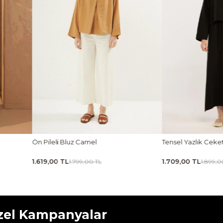
Ön Pileli Bluz Camel
Tensel Yazlık Ceke
1.619,00 TL
1.709,00 TL
1.799,00 TL
1.899,0
zel Kampanyalar