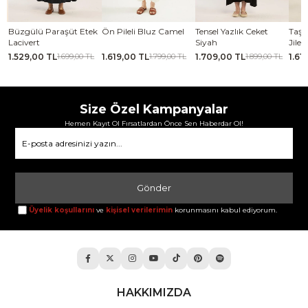
aşüt Etek
Ön Pileli Bluz Camel
Tensel Yazlık Ceket
Taşlanmış İnce Tens
Siyah
Jile Koyu yeşil
1.619,00 TL
1.709,00 TL
1.619,00 TL
1.699,00 TL
1.799,00 TL
1.899,00 TL
1.799,00 
Size Özel Kampanyalar
Hemen Kayıt Ol Fırsatlardan Önce Sen Haberdar Ol!
Gönder
Üyelik koşullarını
ve
kişisel verilerimin
korunmasını kabul ediyorum.
HAKKIMIZDA