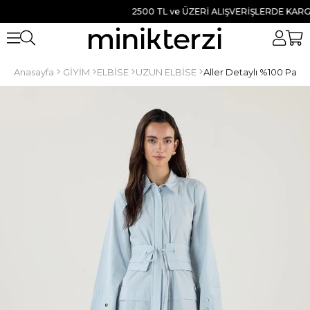
2500 TL ve ÜZERİ ALIŞVERİŞLERDE KARGO B
Anasayfa
GİYİM
ELBİSE
UZUN ELBİSE
Aller Detaylı %100 Pamu