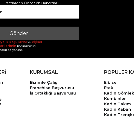
 Fırsatlardan Önce Sen Haberdar Ol!
Gönder
yelik koşullarını
ve
kişisel
erilerimin
korunmasını
abul ediyorum.
ERİ
KURUMSAL
POPÜLER K
rı
Bizimle Çalış
Elbise
Franchise Başvurusu
Etek
İş Ortaklığı Başvurusu
Kadın Gömlek
ş
Kombinler
r
Kadın Takım
Kadın Kaban
Kadın Trençk