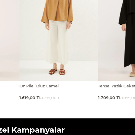
Tensel Yazlık Ceket Siyah
Taşlanmış İnce Tensel
1.709,00 TL
1.619,00 TL
1.899,00 TL
1.799,00 
zel Kampanyalar