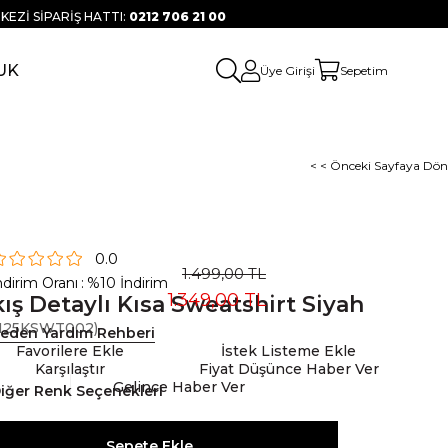
KEZİ SİPARİŞ HATTI:
0212 706 21 00
UK
Üye Girişi
Sepetim
< < Önceki Sayfaya Dön
0.0
1.499,00 TL
ndirim Oranı
:
%
10
İndirim
1.349,00 TL
ış Detaylı Kısa Sweatshirt Siyah
25KSWT002)
eden Yardım Rehberi
Favorilere Ekle
İstek Listeme Ekle
Karşılaştır
Fiyat Düşünce Haber Ver
Gelince Haber Ver
iğer Renk Seçenekleri