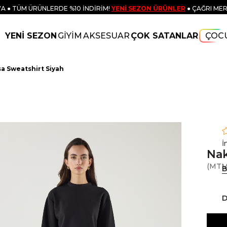
A ● TÜM ÜRÜNLERDE %10 İNDİRİM!
YENİ SEZON ÜRÜNLER
● ÇAĞRI MER
YENİ SEZON
GİYİM
AKSESUAR
ÇOK SATANLAR
ÇOC
sa Sweatshirt Siyah
İ
Nak
(MTM
B
D