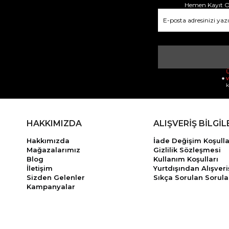
Hemen Kayıt Ol
Ü
v
k
HAKKIMIZDA
ALIŞVERİŞ BİLGİL
Hakkımızda
İade Değişim Koşulla
Mağazalarımız
Gizlilik Sözleşmesi
Blog
Kullanım Koşulları
İletişim
Yurtdışından Alışveri
Sizden Gelenler
Sıkça Sorulan Sorula
Kampanyalar