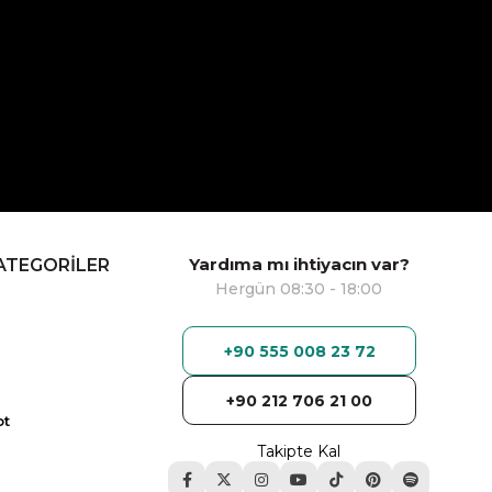
Yardıma mı ihtiyacın var?
ATEGORİLER
Hergün 08:30 - 18:00
+90 555 008 23 72
+90 212 706 21 00
ot
Takipte Kal