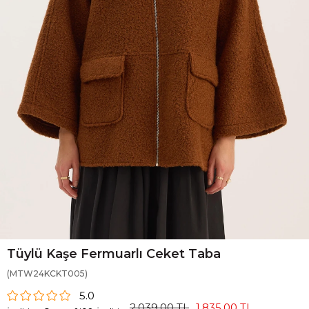
Tüylü Kaşe Fermuarlı Ceket Taba
(MTW24KCKT005)
5.0
2.039,00 TL
1.835,00 TL