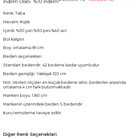
İndirim Oranı
:
%
10
İndirim
Renk: Taba
Mevsim: Kışlık
İçerik: %30 yün %30 pes %40 acr
Bol kalıptır.
Boy: ortalama 81 cm
Beden seçenekleri:
Standart bedendir. 42 bedene kadar uyumludur.
Beden genişliği: Yaklaşık 120 cm
Not: Verilen ölçüler en küçük bedene aittir, bedenler arasında
ortalama 4 cm fark bulunmaktadır.
Manken boyu: 1.80 cm
Mankenin üzerindeki beden S bedendir.
Kuru temizleme tavsiye edilir.
Diğer Renk Seçenekleri