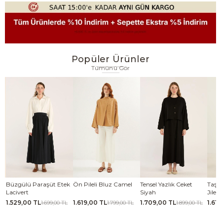
Popüler Ürünler
Tümünü Gör
se
Büzgülü Paraşüt Etek
Ön Pileli Bluz Camel
Tensel Yazlık Ceket
Taşl
Lacivert
Siyah
Jile 
1.529,00 TL
1.619,00 TL
1.709,00 TL
1.61
TL
1.699,00 TL
1.799,00 TL
1.899,00 TL