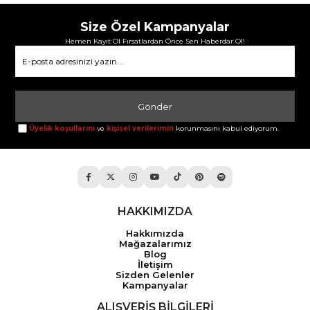
Size Özel Kampanyalar
Hemen Kayıt Ol Fırsatlardan Önce Sen Haberdar Ol!
Gönder
Üyelik koşullarını
ve
kişisel verilerimin
korunmasını kabul ediyorum.
HAKKIMIZDA
Hakkımızda
Mağazalarımız
Blog
İletişim
Sizden Gelenler
Kampanyalar
ALIŞVERİŞ BİLGİLERİ