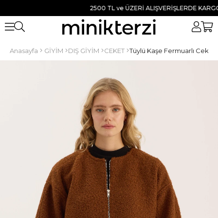
2500 TL ve ÜZERİ ALIŞVERİŞLERDE KARGO BE
Anasayfa
GİYİM
DIŞ GİYİM
CEKET
Tüylü Kaşe Fermuarlı Ceket