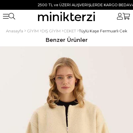
2500 TL ve ÜZERİ ALIŞVERİŞLERDE KARGO BEDAVA ● TÜ
Anasayfa
GİYİM
DIŞ GİYİM
CEKET
Tüylü Kaşe Fermuarlı Ceket
Benzer Ürünler