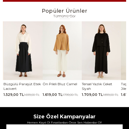
Popüler Ürünler
Tümünü Gör
k
Ön Pileli Bluz Camel
Tensel Yazlık Ceket
Taşlanmış İnce Tensel
Kabar
Siyah
Jile Koyu yeşil
Laciv
1.619,00 TL
1.709,00 TL
1.619,00 TL
2.06
1.799,00 TL
1.899,00 TL
1.799,00 TL
Size Özel Kampanyalar
Hemen Kayıt Ol Fırsatlardan Önce Sen Haberdar Ol!