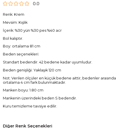
0.0
Renk: Krem
Mevsim: Kışlık
İçerik: %30 yün %30 pes %40 acr
Bol kalıptır.
Boy: ortalama 81 cm
Beden seçenekleri:
Standart bedendir. 42 bedene kadar uyumludur.
Beden genişliği: Yaklaşık 120 cm
Not: Verilen ölçüler en küçük bedene aittir, bedenler arasında
ortalama 4 cm fark bulunmaktadır.
Manken boyu: 1.80 cm
Mankenin üzerindeki beden S bedendir.
Kuru temizleme tavsiye edilir.
Diğer Renk Seçenekleri