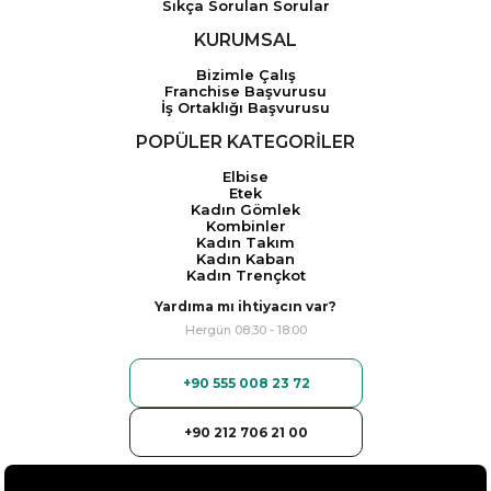
Sıkça Sorulan Sorular
KURUMSAL
Bizimle Çalış
Franchise Başvurusu
İş Ortaklığı Başvurusu
POPÜLER KATEGORİLER
Elbise
Etek
Kadın Gömlek
Kombinler
Kadın Takım
Kadın Kaban
Kadın Trençkot
Yardıma mı ihtiyacın var?
Hergün 08:30 - 18:00
+90 555 008 23 72
+90 212 706 21 00