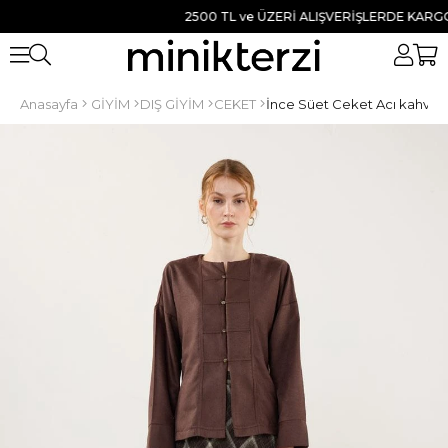
2500 TL ve ÜZERİ ALIŞVERİŞLERDE KARGO BE
Anasayfa
GİYİM
DIŞ GİYİM
CEKET
İnce Süet Ceket Acı kahve