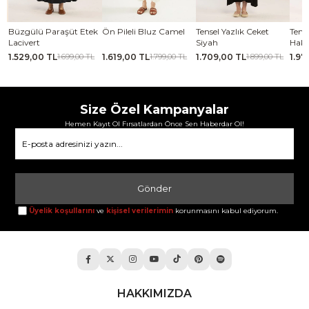
se
Büzgülü Paraşüt Etek
Ön Pileli Bluz Camel
Tensel Yazlık Ceket
Tense
Lacivert
Siyah
Haki
1.529,00 TL
1.619,00 TL
1.709,00 TL
1.97
TL
1.699,00 TL
1.799,00 TL
1.899,00 TL
Size Özel Kampanyalar
Hemen Kayıt Ol Fırsatlardan Önce Sen Haberdar Ol!
Gönder
Üyelik koşullarını
ve
kişisel verilerimin
korunmasını kabul ediyorum.
HAKKIMIZDA