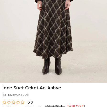
İnce Süet Ceket Acı kahve
(MTM26KCKT001)
0.0
1.799,00 TL
1.619,00 TL