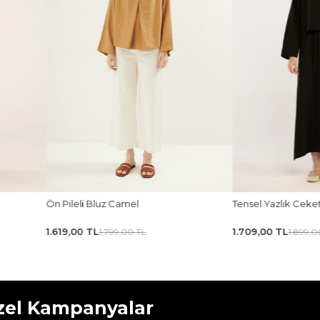
Tensel Yazlık Ceket Siyah
Kavisli Gold Düğmeli
1.709,00 TL
2.159,00 TL
1.899,00 TL
2.399,00 
zel Kampanyalar