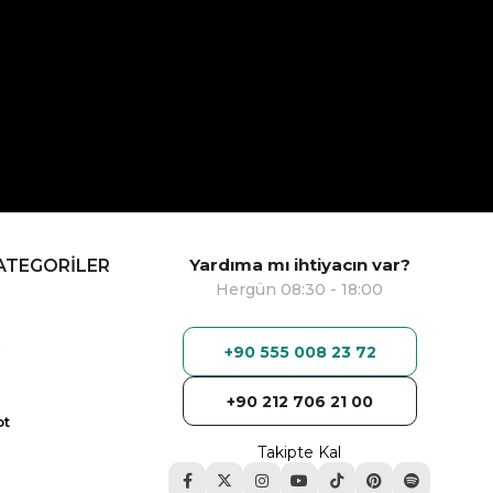
Yardıma mı ihtiyacın var?
ATEGORİLER
Hergün 08:30 - 18:00
+90 555 008 23 72
+90 212 706 21 00
ot
Takipte Kal