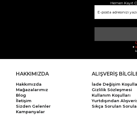
Hemen Kayıt Ol
Ü
v
k
HAKKIMIZDA
ALIŞVERİŞ BİLGİL
Hakkımızda
İade Değişim Koşulla
Mağazalarımız
Gizlilik Sözleşmesi
Blog
Kullanım Koşulları
İletişim
Yurtdışından Alışveri
Sizden Gelenler
Sıkça Sorulan Sorula
Kampanyalar