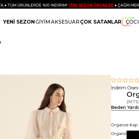
A ● TÜM ÜRÜNLERDE %10 İNDİRİM!
YENİ SEZON ÜRÜNLER
● ÇAĞRI MER
YENİ SEZON
GİYİM
AKSESUAR
ÇOK SATANLAR
ÇOC
m
İndirim Oranı
Org
(MTS
Beden Yard
Organze Kap El
Organze Kap El