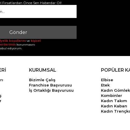
 Fırsatlardan Önce Sen Haberdar Ol!
Gönder
yelik koşullarını
ve
kişisel
erilerimin
korunmasını
abul ediyorum.
ERİ
KURUMSAL
POPÜLER K
rı
Bizimle Çalış
Elbise
Franchise Başvurusu
Etek
İş Ortaklığı Başvurusu
Kadın Gömlek
ş
Kombinler
r
Kadın Takım
Kadın Kaban
Kadın Trençk