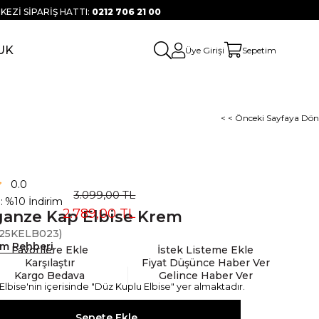
KEZİ SİPARİŞ HATTI:
0212 706 21 00
UK
Üye Girişi
Sepetim
< < Önceki Sayfaya Dön
0.0
3.099,00 TL
:
%
10
İndirim
2.789,00 TL
anze Kap Elbise Krem
25KELB023)
ım Rehberi
Favorilere Ekle
İstek Listeme Ekle
Karşılaştır
Fiyat Düşünce Haber Ver
Kargo Bedava
Gelince Haber Ver
bise'nin içerisinde "Düz Kuplu Elbise" yer almaktadır.
bise ve Düz Kuplu Elbise ayrı ayrı satılmaktadır.