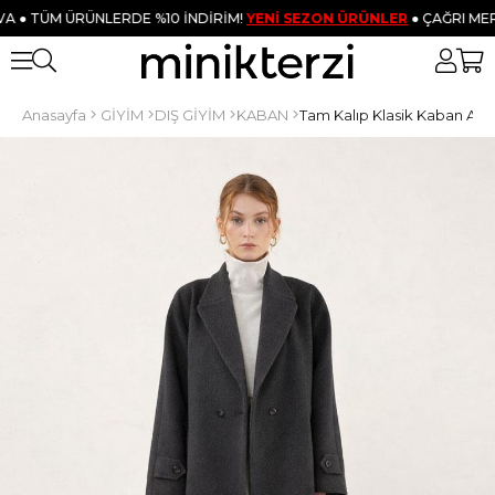
TÜM ÜRÜNLERDE %10 İNDİRİM!
YENİ SEZON ÜRÜNLER
● ÇAĞRI MERKEZİ 
Anasayfa
GİYİM
DIŞ GİYİM
KABAN
Tam Kalıp Klasik Kaban Antr