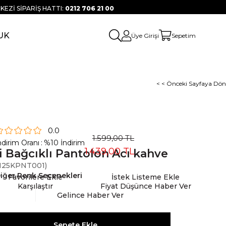
KEZİ SİPARİŞ HATTI:
0212 706 21 00
UK
Üye Girişi
Sepetim
< < Önceki Sayfaya Dön
0.0
1.599,00 TL
ndirim Oranı
:
%
10
İndirim
1.439,00 TL
i Bağcıklı Pantolon Acı kahve
25KPNT001)
iğer Renk Seçenekleri
Favorilere Ekle
İstek Listeme Ekle
Karşılaştır
Fiyat Düşünce Haber Ver
Gelince Haber Ver