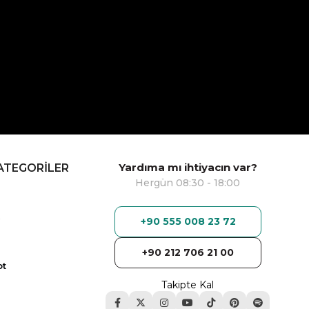
Yardıma mı ihtiyacın var?
ATEGORİLER
Hergün 08:30 - 18:00
+90 555 008 23 72
+90 212 706 21 00
ot
Takipte Kal