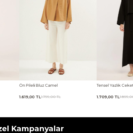
Tensel Yazlık Ceket Siyah
Taşlanmış İnce Tensel
1.709,00 TL
1.619,00 TL
1.899,00 TL
1.799,00 
zel Kampanyalar