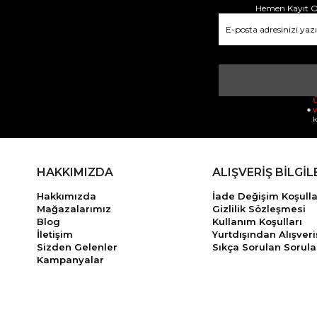
Hemen Kayıt Ol
Ü
v
k
HAKKIMIZDA
ALIŞVERİŞ BİLGİL
Hakkımızda
İade Değişim Koşulla
Mağazalarımız
Gizlilik Sözleşmesi
Blog
Kullanım Koşulları
İletişim
Yurtdışından Alışveri
Sizden Gelenler
Sıkça Sorulan Sorula
Kampanyalar