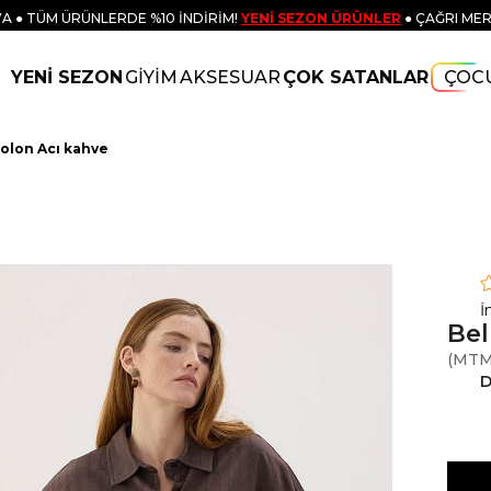
A ● TÜM ÜRÜNLERDE %10 İNDİRİM!
YENİ SEZON ÜRÜNLER
● ÇAĞRI MER
YENİ SEZON
GİYİM
AKSESUAR
ÇOK SATANLAR
ÇOC
tolon Acı kahve
İ
Bel
(MTM
D