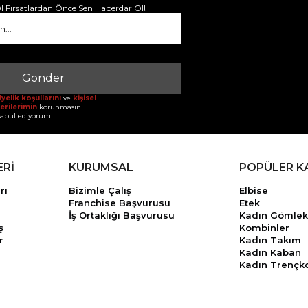
 Fırsatlardan Önce Sen Haberdar Ol!
Gönder
yelik koşullarını
ve
kişisel
erilerimin
korunmasını
abul ediyorum.
ERİ
KURUMSAL
POPÜLER K
rı
Bizimle Çalış
Elbise
Franchise Başvurusu
Etek
İş Ortaklığı Başvurusu
Kadın Gömlek
ş
Kombinler
r
Kadın Takım
Kadın Kaban
Kadın Trençk