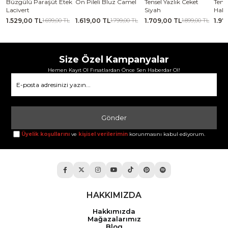
 Paraşüt Etek
Ön Pileli Bluz Camel
Tensel Yazlık Ceket
Tensel Jile Elbis
Siyah
Haki
0 TL
1.619,00 TL
1.709,00 TL
1.979,00 TL
1.699,00 TL
1.799,00 TL
1.899,00 TL
2.1
Size Özel Kampanyalar
Hemen Kayıt Ol Fırsatlardan Önce Sen Haberdar Ol!
Gönder
Üyelik koşullarını
ve
kişisel verilerimin
korunmasını kabul ediyorum.
HAKKIMIZDA
Hakkımızda
Mağazalarımız
Blog