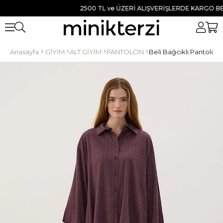
2500 TL ve ÜZERİ ALIŞVERİŞLERDE KARGO BEDAVA
Anasayfa
GİYİM
ALT GİYİM
PANTOLON
Beli Bağcıklı Pantolo