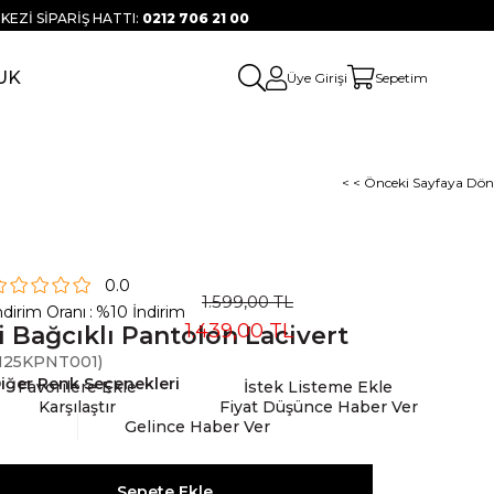
KEZİ SİPARİŞ HATTI:
0212 706 21 00
UK
Üye Girişi
Sepetim
< < Önceki Sayfaya Dön
0.0
1.599,00 TL
ndirim Oranı
:
%
10
İndirim
1.439,00 TL
i Bağcıklı Pantolon Lacivert
25KPNT001)
iğer Renk Seçenekleri
Favorilere Ekle
İstek Listeme Ekle
Karşılaştır
Fiyat Düşünce Haber Ver
Gelince Haber Ver