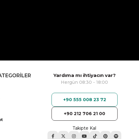
Yardıma mı ihtiyacın var?
ATEGORİLER
Hergün 08:30 - 18:00
+90 555 008 23 72
+90 212 706 21 00
ot
Takipte Kal