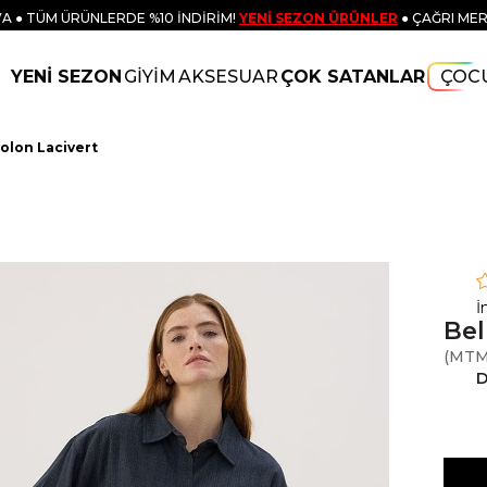
A ● TÜM ÜRÜNLERDE %10 İNDİRİM!
YENİ SEZON ÜRÜNLER
● ÇAĞRI MER
YENİ SEZON
GİYİM
AKSESUAR
ÇOK SATANLAR
ÇOC
tolon Lacivert
İ
Bel
(MTM
D