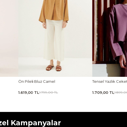
Ön Pileli Bluz Camel
Tensel Yazlık Cek
1.619,00 TL
1.709,00 TL
1.799,00 TL
1.899,0
zel Kampanyalar