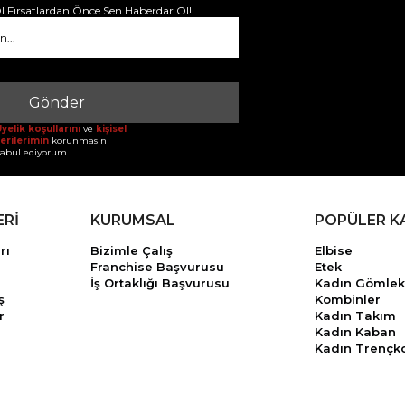
 Fırsatlardan Önce Sen Haberdar Ol!
Gönder
yelik koşullarını
ve
kişisel
erilerimin
korunmasını
abul ediyorum.
ERİ
KURUMSAL
POPÜLER K
rı
Bizimle Çalış
Elbise
Franchise Başvurusu
Etek
İş Ortaklığı Başvurusu
Kadın Gömlek
ş
Kombinler
r
Kadın Takım
Kadın Kaban
Kadın Trençk