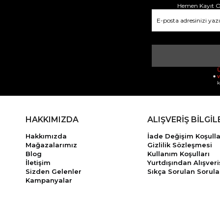
Hemen Kayıt Ol
Ü
v
k
HAKKIMIZDA
ALIŞVERİŞ BİLGİL
Hakkımızda
İade Değişim Koşulla
Mağazalarımız
Gizlilik Sözleşmesi
Blog
Kullanım Koşulları
İletişim
Yurtdışından Alışveri
Sizden Gelenler
Sıkça Sorulan Sorula
Kampanyalar