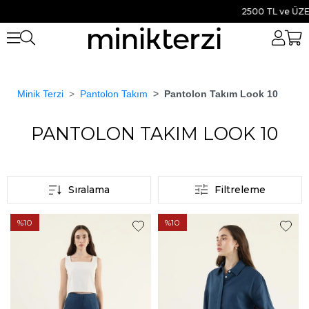
2500 TL ve ÜZER
Minik Terzi
Pantolon Takım
Pantolon Takım Look 10
Anasayfa
PANTOLON TAKIM LOOK 10
PANTOLON TAKIM LOOK 10
Sıralama
Filtreleme
%10
%10