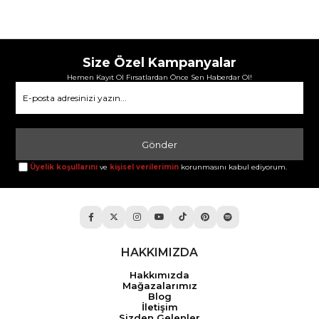
Size Özel Kampanyalar
Hemen Kayıt Ol Fırsatlardan Önce Sen Haberdar Ol!
Gönder
Üyelik koşullarını
ve
kişisel verilerimin
korunmasını kabul ediyorum.
HAKKIMIZDA
Hakkımızda
Mağazalarımız
Blog
İletişim
Sizden Gelenler