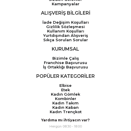
Kampanyalar
ALIŞVERİŞ BİLGİLERİ
İade Değişim Koşulları
Gizlilik Sözleşmesi
Kullanım Koşulları
Yurtdışından Alışveriş
Sıkça Sorulan Sorular
KURUMSAL
Bizimle Çalış
Franchise Başvurusu
İş Ortaklığı Başvurusu
POPÜLER KATEGORİLER
Elbise
Etek
Kadın Gömlek
Kombinler
Kadın Takım
Kadın Kaban
Kadın Trençkot
Yardıma mı ihtiyacın var?
Hergün 08:30 - 18:00